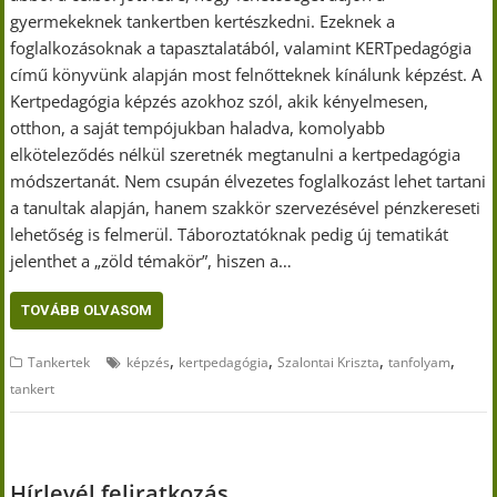
gyermekeknek tankertben kertészkedni. Ezeknek a
foglalkozásoknak a tapasztalatából, valamint KERTpedagógia
című könyvünk alapján most felnőtteknek kínálunk képzést. A
Kertpedagógia képzés azokhoz szól, akik kényelmesen,
otthon, a saját tempójukban haladva, komolyabb
elköteleződés nélkül szeretnék megtanulni a kertpedagógia
módszertanát. Nem csupán élvezetes foglalkozást lehet tartani
a tanultak alapján, hanem szakkör szervezésével pénzkereseti
lehetőség is felmerül. Táboroztatóknak pedig új tematikát
jelenthet a „zöld témakör”, hiszen a…
TOVÁBB OLVASOM
,
,
,
,
Tankertek
képzés
kertpedagógia
Szalontai Kriszta
tanfolyam
tankert
Hírlevél feliratkozás