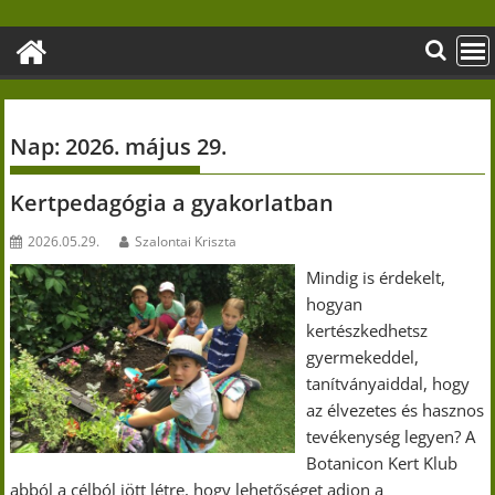
Skip
to
content
Nap:
2026. május 29.
Kertpedagógia a gyakorlatban
2026.05.29.
Szalontai Kriszta
Mindig is érdekelt,
hogyan
kertészkedhetsz
gyermekeddel,
tanítványaiddal, hogy
az élvezetes és hasznos
tevékenység legyen? A
Botanicon Kert Klub
abból a célból jött létre, hogy lehetőséget adjon a