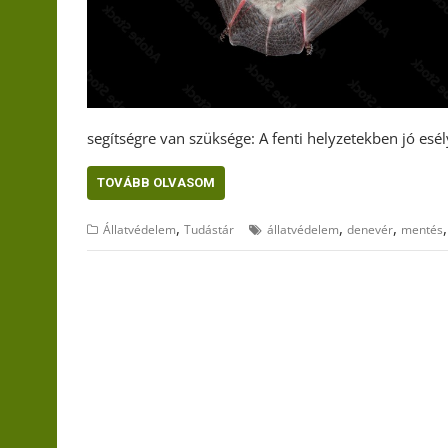
segítségre van szüksége: A fenti helyzetekben jó esél
TOVÁBB OLVASOM
,
,
,
Állatvédelem
Tudástár
állatvédelem
denevér
mentés