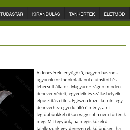
TUDÁSTÁR
KIRÁNDULÁS
TANKERTEK
ÉLETMÓD
A denevérek lenyűgöző, nagyon hasznos,
ugyanakkor indokolatlanul elutasított és
lebecsült állatok. Magyarországon minden
denevér védett, egyedeik és szálláshelyeik
elpusztítása tilos. Egészen közel kerülni egy
denevérhez egyedülálló élmény, ami
legtöbbünkkel ritkán vagy soha nem történik
meg. Mit tegyünk, ha mégis közelről
találkozunk egy denevérrel, különösen, ha