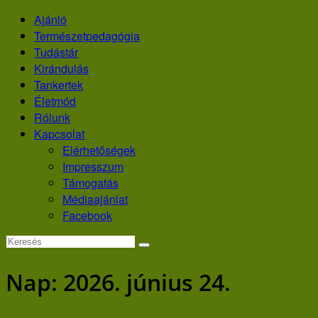
Skip
Ajánló
to
Természetpedagógia
content
Tudástár
Kirándulás
Tankertek
Életmód
Rólunk
Kapcsolat
Elérhetőségek
Impresszum
Támogatás
Médiaajánlat
Facebook
Nap:
2026. június 24.