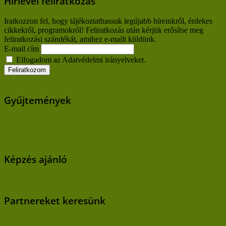
Hírlevél feliratkozás
Iratkozzon fel, hogy tájékoztathassuk legújabb híreinkről, érdekes
cikkekről, programokról! Feliratkozás után kérjük erősítse meg
feliratkozási szándékát, amihez e-mailt küldünk.
E-mail cím
Elfogadom az Adatvédelmi irányelveket.
Gyűjtemények
Képzés ajánló
Partnereket keresünk