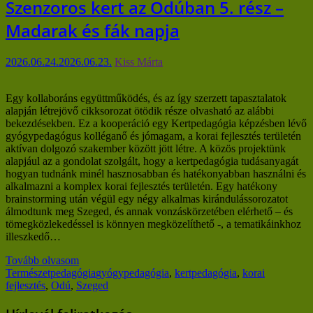
Szenzoros kert az Odúban 5. rész –
Madarak és fák napja
2026.06.24.
2026.06.23.
Kiss Márta
Egy kollaboráns együttműködés, és az így szerzett tapasztalatok
alapján létrejövő cikksorozat ötödik része olvasható az alábbi
bekezdésekben. Ez a kooperáció egy Kertpedagógia képzésben lévő
gyógypedagógus kolléganő és jómagam, a korai fejlesztés területén
aktívan dolgozó szakember között jött létre. A közös projektünk
alapjául az a gondolat szolgált, hogy a kertpedagógia tudásanyagát
hogyan tudnánk minél hasznosabban és hatékonyabban használni és
alkalmazni a komplex korai fejlesztés területén. Egy hatékony
brainstorming után végül egy négy alkalmas kirándulássorozatot
álmodtunk meg Szeged, és annak vonzáskörzetében elérhető – és
tömegközlekedéssel is könnyen megközelíthető -, a tematikáinkhoz
illeszkedő…
Tovább olvasom
Természetpedagógia
gyógypedagógia
,
kertpedagógia
,
korai
fejlesztés
,
Odú
,
Szeged