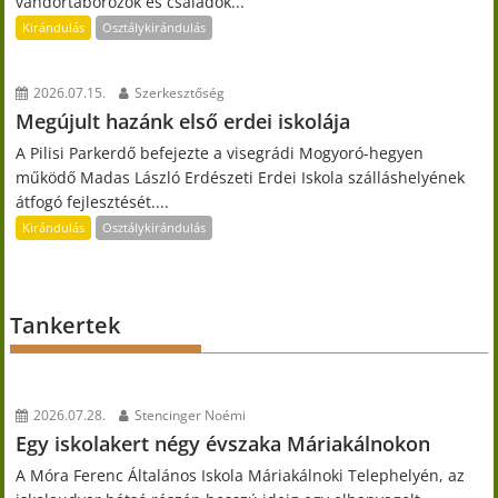
vándortáborozók és családok...
Kirándulás
Osztálykirándulás
2026.07.15.
Szerkesztőség
Megújult hazánk első erdei iskolája
A Pilisi Parkerdő befejezte a visegrádi Mogyoró-hegyen
működő Madas László Erdészeti Erdei Iskola szálláshelyének
átfogó fejlesztését....
Kirándulás
Osztálykirándulás
Tankertek
2026.07.28.
Stencinger Noémi
Egy iskolakert négy évszaka Máriakálnokon
A Móra Ferenc Általános Iskola Máriakálnoki Telephelyén, az