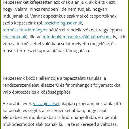
Képzéseinket kifejezetten azoknak ajánljuk, akik érzik azt,
hogy „valami nincs rendben”, de nem tudják, hogyan
induljanak el. Vannak specifikus szakmai célcsoportoknak
szóló képzéseink (pl.
pszichológusoknak
,
természettudományos
háttérrel rendelkezőknek vagy éppen
coachoknak
), illetve
mindenki másnak szóló képzésünk
is, akit
vonz a természettel való kapcsolat mélyebb megélése, és
mások természetkapcsolatának támogatása.
Képzéseink közös jellemzője a tapasztalati tanulás, a
rendszerszemlélet, életszerű és finomhangolt folyamatokkal
való építkezés és a közösségépítés.
A korábbi évek
visszajelzései
alapján programjaink átalakító
hatásúak, és segítik a résztvevőket abban, hogy saját
életükben és munkájukban is finomhangoltabb, emberibb
működésmódot alakítsanak ki. Ha te is keresed a változás,