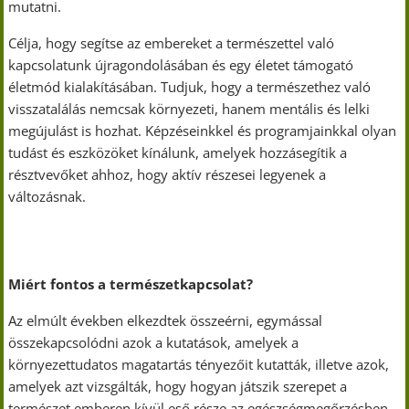
mutatni.
Célja, hogy segítse az embereket a természettel való
kapcsolatunk újragondolásában és egy életet támogató
életmód kialakításában. Tudjuk, hogy a természethez való
visszatalálás nemcsak környezeti, hanem mentális és lelki
megújulást is hozhat. Képzéseinkkel és programjainkkal olyan
tudást és eszközöket kínálunk, amelyek hozzásegítik a
résztvevőket ahhoz, hogy aktív részesei legyenek a
változásnak.
Miért fontos a természetkapcsolat?
Az elmúlt években elkezdtek összeérni, egymással
összekapcsolódni azok a kutatások, amelyek a
környezettudatos magatartás tényezőit kutatták, illetve azok,
amelyek azt vizsgálták, hogy hogyan játszik szerepet a
természet emberen kívül eső része az egészségmegőrzésben