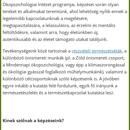
Ökopszichológiai Intézet programjai, képzései során olyan
tereket és alkalmakat teremtünk, ahol lehetőség nyílik ennek a
legelemibb kapcsolatunknak a megélésére,
megtapasztalására, a lelassulásra, az érzelmi és mentális
feltöltődésre, valamint arra, hogy életünkben új,
autentikusabb és az életet támogató utakat találjunk.
Tevékenységeink közé tartoznak a
részvételi természetséták
, a
különböző önismereti munkák (pl. a Zöld önismereti csoport,
a Mindennapi ökopszichológia, vagy épp a klímaszorongással
és ökológiai gyásszal foglalkozó műhelymunkáink), valamint a
különböző célcsoportoknak szóló képzéseink is. A jövőben
egyre inkább a kutatás felé fordulunk, egyik fő irányunk a
természetészlelés és a természetkapcsolat kutatása lesz.
Kinek szólnak a képzéseink?