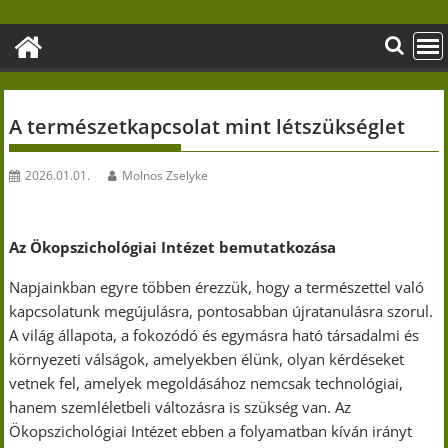
Skip
to
content
A természetkapcsolat mint létszükséglet
2026.01.01.
Molnos Zselyke
Az Ökopszichológiai Intézet bemutatkozása
Napjainkban egyre többen érezzük, hogy a természettel való
kapcsolatunk megújulásra, pontosabban újratanulásra szorul.
A világ állapota, a fokozódó és egymásra ható társadalmi és
környezeti válságok, amelyekben élünk, olyan kérdéseket
vetnek fel, amelyek megoldásához nemcsak technológiai,
hanem szemléletbeli változásra is szükség van. Az
Ökopszichológiai Intézet ebben a folyamatban kíván irányt