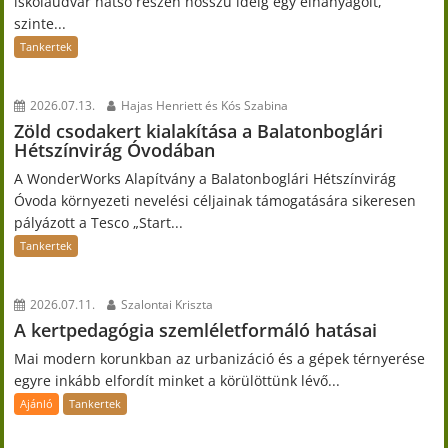
iskolaudvar hátsó részén hosszú ideig egy elhanyagolt,
szinte...
Tankertek
2026.07.13.
Hajas Henriett és Kós Szabina
Zöld csodakert kialakítása a Balatonboglári
Hétszínvirág Óvodában
A WonderWorks Alapítvány a Balatonboglári Hétszínvirág
Óvoda környezeti nevelési céljainak támogatására sikeresen
pályázott a Tesco „Start...
Tankertek
2026.07.11.
Szalontai Kriszta
A kertpedagógia szemléletformáló hatásai
Mai modern korunkban az urbanizáció és a gépek térnyerése
egyre inkább elfordít minket a körülöttünk lévő...
Ajánló
Tankertek