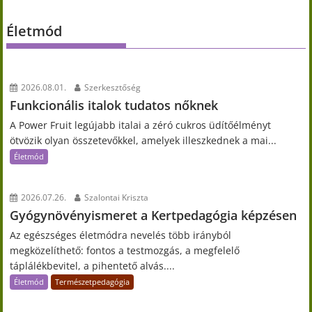
Életmód
2026.08.01.
Szerkesztőség
Funkcionális italok tudatos nőknek
A Power Fruit legújabb italai a zéró cukros üdítőélményt
ötvözik olyan összetevőkkel, amelyek illeszkednek a mai...
Életmód
2026.07.26.
Szalontai Kriszta
Gyógynövényismeret a Kertpedagógia képzésen
Az egészséges életmódra nevelés több irányból
megközelíthető: fontos a testmozgás, a megfelelő
táplálékbevitel, a pihentető alvás....
Életmód
Természetpedagógia