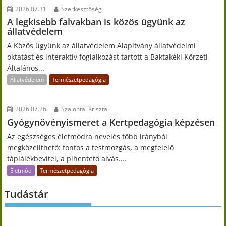
2026.07.31.
Szerkesztőség
A legkisebb falvakban is közös ügyünk az
állatvédelem
A Közös ügyünk az állatvédelem Alapítvány állatvédelmi
oktatást és interaktív foglalkozást tartott a Baktakéki Körzeti
Általános...
Állatvédelem
Természetpedagógia
2026.07.26.
Szalontai Kriszta
Gyógynövényismeret a Kertpedagógia képzésen
Az egészséges életmódra nevelés több irányból
megközelíthető: fontos a testmozgás, a megfelelő
táplálékbevitel, a pihentető alvás....
Életmód
Természetpedagógia
Tudástár