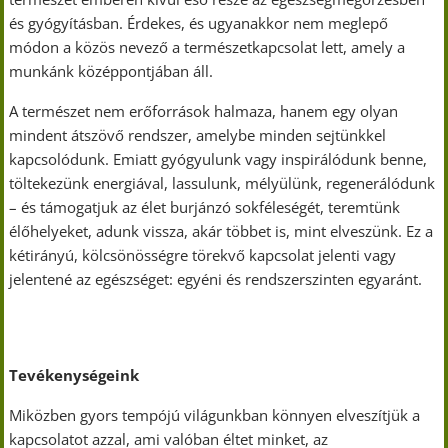
és gyógyításban. Érdekes, és ugyanakkor nem meglepő
módon a közös nevező a természetkapcsolat lett, amely a
munkánk középpontjában áll.
A természet nem erőforrások halmaza, hanem egy olyan
mindent átszövő rendszer, amelybe minden sejtünkkel
kapcsolódunk. Emiatt gyógyulunk vagy inspirálódunk benne,
töltekezünk energiával, lassulunk, mélyülünk, regenerálódunk
– és támogatjuk az élet burjánzó sokféleségét, teremtünk
élőhelyeket, adunk vissza, akár többet is, mint elveszünk. Ez a
kétirányú, kölcsönösségre törekvő kapcsolat jelenti vagy
jelentené az egészséget: egyéni és rendszerszinten egyaránt.
Tevékenységeink
Miközben gyors tempójú világunkban könnyen elveszítjük a
kapcsolatot azzal, ami valóban éltet minket, az