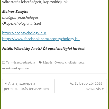
változtatás lehetőségeit, kapcsolódjunk!
Molnos Zselyke
biológus, pszichológus
Ökopszichológiai Intézet
https://ecopsychology.hu/
https://www.facebook.com/ecopsychology.hu
Fotók: Wierzicky Anett/ Ökopszichológiai Intézet
,
,
,
Természetpedagógia
képzés
Ökopszichológia
séta
természetkapcsolat
Bejegyzés
A talaj szerepe a
Az Év beporzói 2026 –
navigáció
permakultúrás tervezésben
szavazás