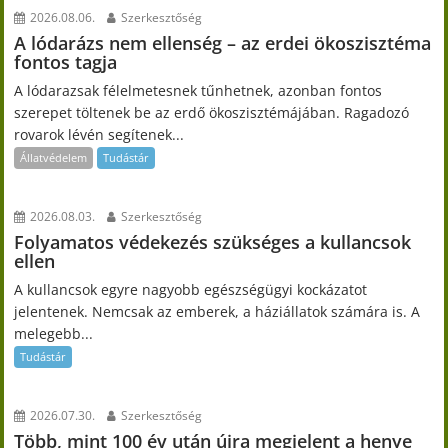
2026.08.06.
Szerkesztőség
A lódarázs nem ellenség – az erdei ökoszisztéma
fontos tagja
A lódarazsak félelmetesnek tűnhetnek, azonban fontos
szerepet töltenek be az erdő ökoszisztémájában. Ragadozó
rovarok lévén segítenek...
Állatvédelem
Tudástár
2026.08.03.
Szerkesztőség
Folyamatos védekezés szükséges a kullancsok
ellen
A kullancsok egyre nagyobb egészségügyi kockázatot
jelentenek. Nemcsak az emberek, a háziállatok számára is. A
melegebb...
Tudástár
2026.07.30.
Szerkesztőség
Több, mint 100 év után újra megjelent a henye