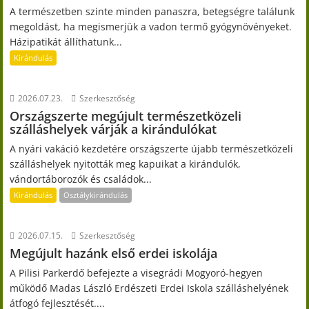
A természetben szinte minden panaszra, betegségre találunk
megoldást, ha megismerjük a vadon termő gyógynövényeket.
Házipatikát állíthatunk...
Kirándulás
2026.07.23.
Szerkesztőség
Országszerte megújult természetközeli
szálláshelyek várják a kirándulókat
A nyári vakáció kezdetére országszerte újabb természetközeli
szálláshelyek nyitották meg kapuikat a kirándulók,
vándortáborozók és családok...
Kirándulás
Osztálykirándulás
2026.07.15.
Szerkesztőség
Megújult hazánk első erdei iskolája
A Pilisi Parkerdő befejezte a visegrádi Mogyoró-hegyen
működő Madas László Erdészeti Erdei Iskola szálláshelyének
átfogó fejlesztését....