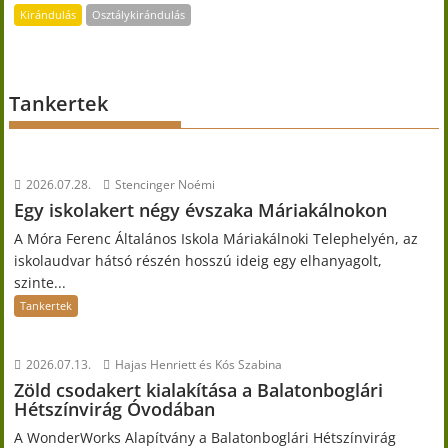
Kirándulás
Osztálykirándulás
Tankertek
2026.07.28.
Stencinger Noémi
Egy iskolakert négy évszaka Máriakálnokon
A Móra Ferenc Általános Iskola Máriakálnoki Telephelyén, az
iskolaudvar hátsó részén hosszú ideig egy elhanyagolt,
szinte...
Tankertek
2026.07.13.
Hajas Henriett és Kós Szabina
Zöld csodakert kialakítása a Balatonboglári
Hétszínvirág Óvodában
A WonderWorks Alapítvány a Balatonboglári Hétszínvirág