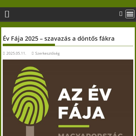
Skip
to
content
Év Fája 2025 – szavazás a döntős fákra
2025.05.11.
Szerkesztőség