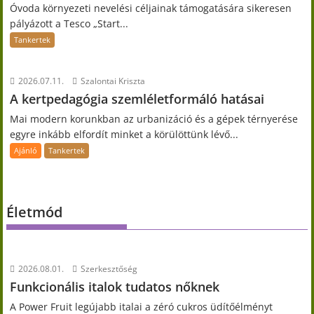
Óvoda környezeti nevelési céljainak támogatására sikeresen
pályázott a Tesco „Start...
Tankertek
2026.07.11.
Szalontai Kriszta
A kertpedagógia szemléletformáló hatásai
Mai modern korunkban az urbanizáció és a gépek térnyerése
egyre inkább elfordít minket a körülöttünk lévő...
Ajánló
Tankertek
Életmód
2026.08.01.
Szerkesztőség
Funkcionális italok tudatos nőknek
A Power Fruit legújabb italai a zéró cukros üdítőélményt