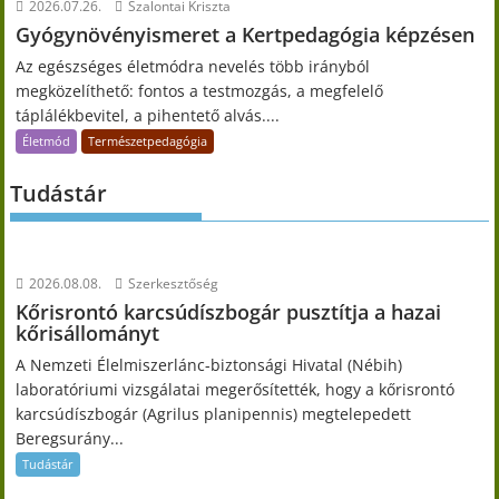
2026.07.26.
Szalontai Kriszta
Gyógynövényismeret a Kertpedagógia képzésen
Az egészséges életmódra nevelés több irányból
megközelíthető: fontos a testmozgás, a megfelelő
táplálékbevitel, a pihentető alvás....
Életmód
Természetpedagógia
Tudástár
2026.08.08.
Szerkesztőség
Kőrisrontó karcsúdíszbogár pusztítja a hazai
kőrisállományt
A Nemzeti Élelmiszerlánc-biztonsági Hivatal (Nébih)
laboratóriumi vizsgálatai megerősítették, hogy a kőrisrontó
karcsúdíszbogár (Agrilus planipennis) megtelepedett
Beregsurány...
Tudástár