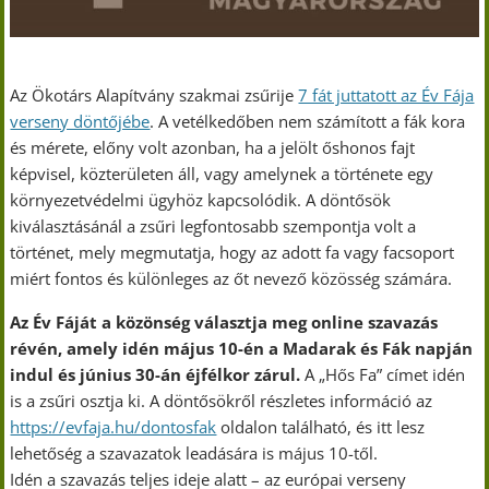
Az Ökotárs Alapítvány szakmai zsűrije
7 fát juttatott az Év Fája
verseny döntőjébe
. A vetélkedőben nem számított a fák kora
és mérete, előny volt azonban, ha a jelölt őshonos fajt
képvisel, közterületen áll, vagy amelynek a története egy
környezetvédelmi ügyhöz kapcsolódik. A döntősök
kiválasztásánál a zsűri legfontosabb szempontja volt a
történet, mely megmutatja, hogy az adott fa vagy facsoport
miért fontos és különleges az őt nevező közösség számára.
Az Év Fáját a közönség választja meg online szavazás
révén, amely idén május 10-én a Madarak és Fák napján
indul és június 30-án éjfélkor zárul.
A „Hős Fa” címet idén
is a zsűri osztja ki. A döntősökről részletes információ az
https://evfaja.hu/dontosfak
oldalon található, és itt lesz
lehetőség a szavazatok leadására is május 10-től.
Idén a szavazás teljes ideje alatt – az európai verseny