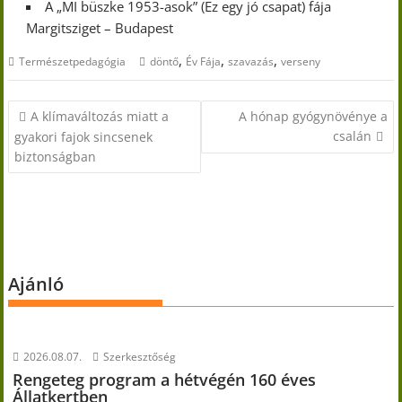
A „MI büszke 1953-asok” (Ez egy jó csapat) fája
Margitsziget – Budapest
,
,
,
Természetpedagógia
döntő
Év Fája
szavazás
verseny
Bejegyzés
A klímaváltozás miatt a
A hónap gyógynövénye a
navigáció
csalán
gyakori fajok sincsenek
biztonságban
Ajánló
2026.08.07.
Szerkesztőség
Rengeteg program a hétvégén 160 éves
Állatkertben