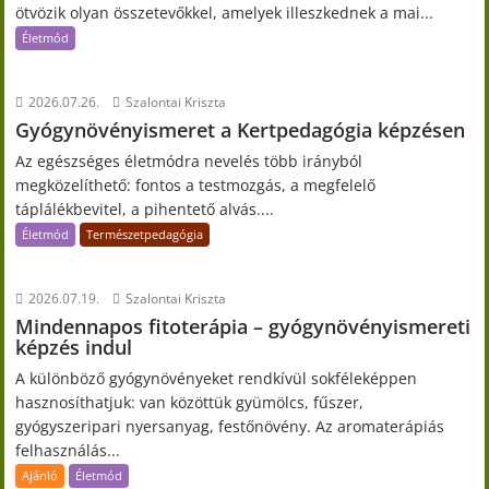
ötvözik olyan összetevőkkel, amelyek illeszkednek a mai...
Életmód
2026.07.26.
Szalontai Kriszta
Gyógynövényismeret a Kertpedagógia képzésen
Az egészséges életmódra nevelés több irányból
megközelíthető: fontos a testmozgás, a megfelelő
táplálékbevitel, a pihentető alvás....
Életmód
Természetpedagógia
2026.07.19.
Szalontai Kriszta
Mindennapos fitoterápia – gyógynövényismereti
képzés indul
A különböző gyógynövényeket rendkívül sokféleképpen
hasznosíthatjuk: van közöttük gyümölcs, fűszer,
gyógyszeripari nyersanyag, festőnövény. Az aromaterápiás
felhasználás...
Ajánló
Életmód