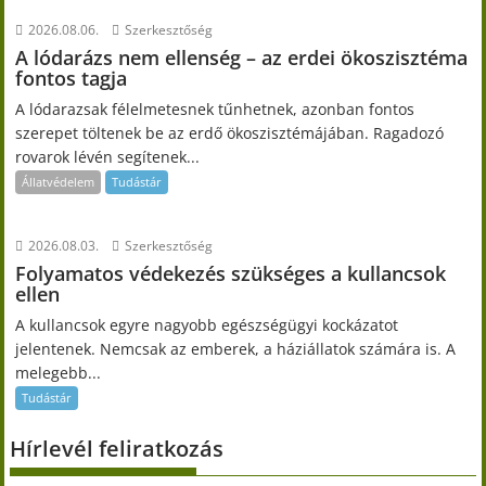
2026.08.06.
Szerkesztőség
A lódarázs nem ellenség – az erdei ökoszisztéma
fontos tagja
A lódarazsak félelmetesnek tűnhetnek, azonban fontos
szerepet töltenek be az erdő ökoszisztémájában. Ragadozó
rovarok lévén segítenek...
Állatvédelem
Tudástár
2026.08.03.
Szerkesztőség
Folyamatos védekezés szükséges a kullancsok
ellen
A kullancsok egyre nagyobb egészségügyi kockázatot
jelentenek. Nemcsak az emberek, a háziállatok számára is. A
melegebb...
Tudástár
Hírlevél feliratkozás