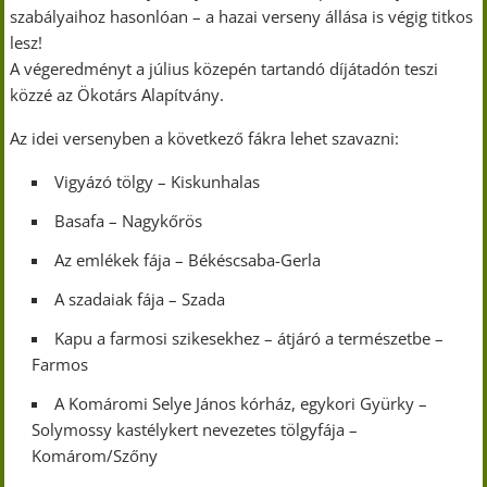
szabályaihoz hasonlóan – a hazai verseny állása is végig titkos
lesz!
A végeredményt a július közepén tartandó díjátadón teszi
közzé az Ökotárs Alapítvány.
Az idei versenyben a következő fákra lehet szavazni:
Vigyázó tölgy – Kiskunhalas
Basafa – Nagykőrös
Az emlékek fája – Békéscsaba-Gerla
A szadaiak fája – Szada
Kapu a farmosi szikesekhez – átjáró a természetbe –
Farmos
A Komáromi Selye János kórház, egykori Gyürky –
Solymossy kastélykert nevezetes tölgyfája –
Komárom/Szőny