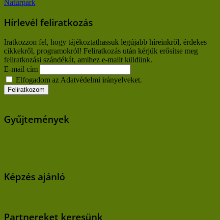
Natúrpark
Hírlevél feliratkozás
Iratkozzon fel, hogy tájékoztathassuk legújabb híreinkről, érdekes
cikkekről, programokról! Feliratkozás után kérjük erősítse meg
feliratkozási szándékát, amihez e-mailt küldünk.
E-mail cím
Elfogadom az Adatvédelmi irányelveket.
Gyűjtemények
Képzés ajánló
Partnereket keresünk