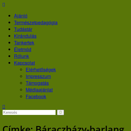
Skip
to
Ajánló
content
Természetpedagógia
Tudástár
Kirándulás
Tankertek
Életmód
Rólunk
Kapcsolat
Elérhetőségek
Impresszum
Támogatás
Médiaajánlat
Facebook
Címke:
Báraczházy-barlang