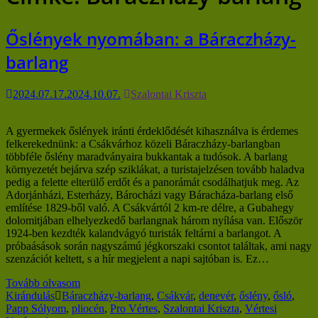
Őslények nyomában: a Báraczházy-
barlang
2024.07.17.
2024.10.07.
Szalontai Kriszta
A gyermekek őslények iránti érdeklődését kihasználva is érdemes
felkerekednünk: a Csákvárhoz közeli Báraczházy-barlangban
többféle őslény maradványaira bukkantak a tudósok. A barlang
környezetét bejárva szép sziklákat, a turistajelzésen tovább haladva
pedig a felette elterülő erdőt és a panorámát csodálhatjuk meg. Az
Adorjánházi, Esterházy, Bárocházi vagy Báracháza-barlang első
említése 1829-ből való. A Csákvártól 2 km-re délre, a Gubahegy
dolomitjában elhelyezkedő barlangnak három nyílása van. Először
1924-ben kezdték kalandvágyó turisták feltárni a barlangot. A
próbaásások során nagyszámú jégkorszaki csontot találtak, ami nagy
szenzációt keltett, s a hír megjelent a napi sajtóban is. Ez…
Tovább olvasom
Kirándulás
Báraczházy-barlang
,
Csákvár
,
denevér
,
őslény
,
ősló
,
Papp Sólyom
,
pliocén
,
Pro Vértes
,
Szalontai Kriszta
,
Vértesi