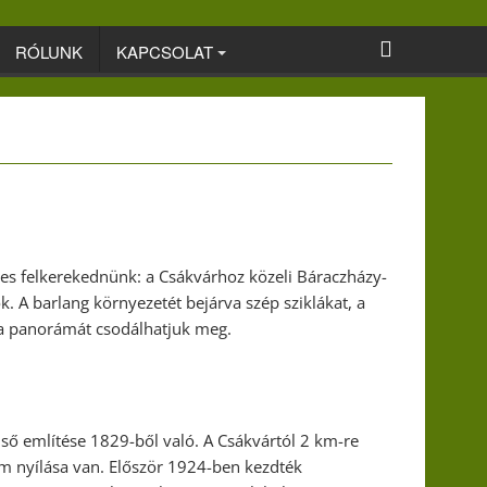
RÓLUNK
KAPCSOLAT
mes felkerekednünk: a Csákvárhoz közeli Báraczházy-
 A barlang környezetét bejárva szép sziklákat, a
s a panorámát csodálhatjuk meg.
lső említése 1829-ből való. A Csákvártól 2 km-re
m nyílása van. Először 1924-ben kezdték