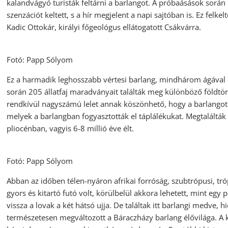
kalandvágyó turisták feltárni a barlangot. A próbaásások során
szenzációt keltett, s a hír megjelent a napi sajtóban is. Ez felkel
Kadic Ottokár, királyi főgeológus ellátogatott Csákvárra.
Fotó: Papp Sólyom
Ez a harmadik leghosszabb vértesi barlang, mindhárom ágával 
során 205 állatfaj maradványait találták meg különböző földtör
rendkívül nagyszámú lelet annak köszönhető, hogy a barlangot
melyek a barlangban fogyasztották el táplálékukat. Megtalálták i
pliocénban, vagyis 6-8 millió éve élt.
Fotó: Papp Sólyom
Abban az időben télen-nyáron afrikai forróság, szubtrópusi, tró
gyors és kitartó futó volt, körülbelül akkora lehetett, mint egy p
vissza a lovak a két hátsó ujja. De találtak itt barlangi medve, h
természetesen megváltozott a Báraczházy barlang élővilága. A k