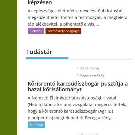
képzésen
Az egészséges életmódra nevelés több irányból
megközelíthető: fontos a testmozgás, a megfelelő
táplálékbevitel, a pihentető alvás....
Életmód
Természetpedagógia
Tudástár
2026.08.08.
Szerkesztőség
Kőrisrontó karcsúdíszbogár pusztítja a
hazai kőrisállományt
A Nemzeti Élelmiszerlánc-biztonsági Hivatal
(Nébih) laboratóriumi vizsgálatai megerősítették,
hogy a kőrisrontó karcsúdíszbogár (Agrilus
planipennis) megtelepedett Beregsurány...
Tudástár