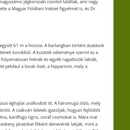
 nagyszámú jégkorszaki csontot találtak, ami nagy
tette a Magyar Földtani Intézet figyelmét is, és Dr.
együtt 61 m a hossza. A barlangban történt ásatások
téneti korokból. A kutatók véleménye szerint ez a
 folyamatosan hiénák és egyéb ragadozók lakták,
tt például a lovak ősét, a hippariont, mely a
pusi éghajlat uralkodott itt. A háromujjú ősló, mely
óniló. A csákvári leletek igazolják, hogyan fejlődött
iéna, kardfogú tigris, zsiráf csontokat is. Mára már
eskeny járatokat főként denevérek lakják, mint a