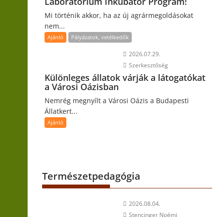
Laboratórium Inkubátor Program!
Mi történik akkor, ha az új agrármegoldásokat
nem...
Ajánló
Pályázatok, vetélkedők
2026.07.29.
Szerkesztőség
Különleges állatok várják a látogatókat
a Városi Oázisban
Nemrég megnyílt a Városi Oázis a Budapesti
Állatkert...
Ajánló
Természetpedagógia
2026.08.04.
Stencinger Noémi