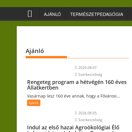
Skip
to
AJÁNLÓ
TERMÉSZETPEDAGÓGIA
content
Ajánló
2026.08.07.
Szerkesztőség
Rengeteg program a hétvégén 160 éves
Állatkertben
Vasárnap lesz 160 éve annak, hogy a Fővárosi...
Ajánló
2026.08.05.
Szerkesztőség
Indul az első hazai Agroökológiai Élő