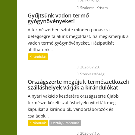
2026.08.02.
Szalontai Kriszta
Gyűjtsünk vadon termő
gyógynövényeket!
A természetben szinte minden panaszra,
betegségre találunk megoldást, ha megismerjük a
vadon termő gyógynövényeket. Házipatikát
állíthatunk...
Kirándulás
2026.07.23.
Szerkesztőség
Országszerte megújult természetközeli
szálláshelyek várják a kirándulókat
A nyári vakáció kezdetére országszerte újabb
természetközeli szálláshelyek nyitották meg
kapuikat a kirándulók, vándortáborozók és
családok...
Kirándulás
Osztálykirándulás
2026.07.15.