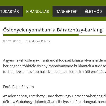
TUDÁSTÁR
KIRÁNDULÁS
TANKERTEK
ÉLETMÓD
Őslények nyomában: a Báraczházy-barlang
2024.07.17.
Szalontai Kriszta
A gyermekek őslények iránti érdeklődését kihasználva is érde
barlangban többféle őslény maradványaira bukkantak a tudósok.
turistajelzésen tovább haladva pedig a felette elterülő erdőt é
Fotó: Papp Sólyom
Az Adorjánházi, Esterházy, Bárocházi vagy Báracháza-barlang e
délre, a Gubahegy dolomitjában elhelyezkedő barlangnak háro