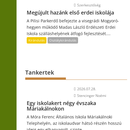
Szerkesztőség
Megújult hazánk első erdei iskolája
A Pilisi Parkerdő befejezte a visegrádi Mogyoró-
hegyen működő Madas László Erdészeti Erdei
Iskola szálláshelyének átfogó fejlesztését....
Kirándulás
Osztálykirándulás
Tankertek
2026.07.28.
Stencinger Noémi
Egy iskolakert négy évszaka
Máriakálnokon
A Móra Ferenc Általános Iskola Máriakálnoki
Telephelyén, az iskolaudvar hátsó részén hosszú
ideig egy elhanyagolt, szinte...