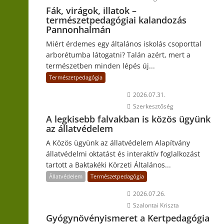
Fák, virágok, illatok –
természetpedagógiai kalandozás
Pannonhalmán
Miért érdemes egy általános iskolás csoporttal
arborétumba látogatni? Talán azért, mert a
természetben minden lépés új...
Természetpedagógia
2026.07.31.
Szerkesztőség
A legkisebb falvakban is közös ügyünk
az állatvédelem
A Közös ügyünk az állatvédelem Alapítvány
állatvédelmi oktatást és interaktív foglalkozást
tartott a Baktakéki Körzeti Általános...
Állatvédelem
Természetpedagógia
2026.07.26.
Szalontai Kriszta
Gyógynövényismeret a Kertpedagógia