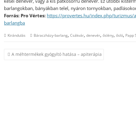
kései denevér, vagy a kis patkósorrú denevér. Ez utóbbi kister
barlangokban, bányákban telel, nyáron tornyokban, padlásokon 
Forrás: Pro Vértes:
https://provertes.hu/index.php/turizmus/
barlangba
,
,
,
,
,
Kirándulás
Báraczházy-barlang
Csákvár
denevér
őslény
ősló
Papp 
Bejegyzés
A méhtermékek gyógyító hatása – apiterápia
navigáció