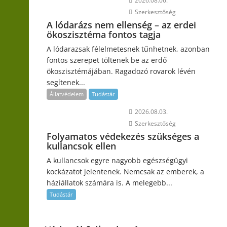
2026.08.06.
Szerkesztőség
A lódarázs nem ellenség – az erdei
ökoszisztéma fontos tagja
A lódarazsak félelmetesnek tűnhetnek, azonban
fontos szerepet töltenek be az erdő
ökoszisztémájában. Ragadozó rovarok lévén
segítenek...
Állatvédelem
Tudástár
2026.08.03.
Szerkesztőség
Folyamatos védekezés szükséges a
kullancsok ellen
A kullancsok egyre nagyobb egészségügyi
kockázatot jelentenek. Nemcsak az emberek, a
háziállatok számára is. A melegebb...
Tudástár