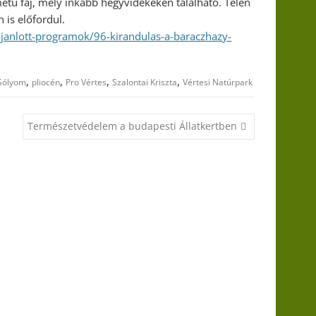
metű faj, mely inkább hegyvidékeken található. Télen
is előfordul.
ajanlott-programok/96-kirandulas-a-baraczhazy-
,
,
,
,
Sólyom
pliocén
Pro Vértes
Szalontai Kriszta
Vértesi Natúrpark
Természetvédelem a budapesti Állatkertben