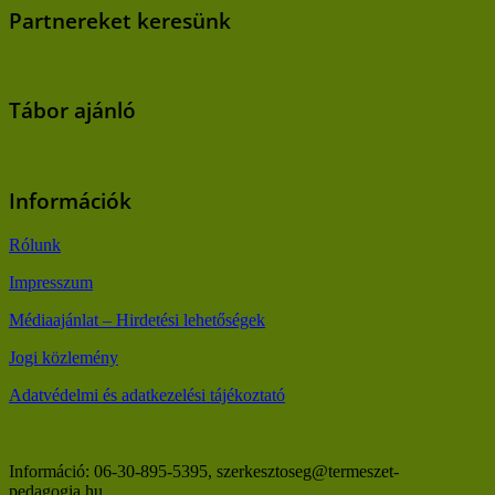
Partnereket keresünk
Tábor ajánló
Információk
Rólunk
Impresszum
Médiaajánlat – Hirdetési lehetőségek
Jogi közlemény
Adatvédelmi és adatkezelési tájékoztató
Információ: 06-30-895-5395, szerkesztoseg@termeszet-
pedagogia.hu