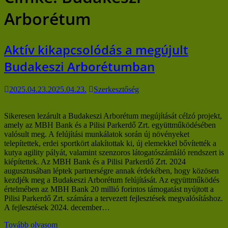
Arborétum
Aktív kikapcsolódás a megújult
Budakeszi Arborétumban
2025.04.23.
2025.04.23.
Szerkesztőség
Sikeresen lezárult a Budakeszi Arborétum megújítását célzó projekt,
amely az MBH Bank és a Pilisi Parkerdő Zrt. együttműködésében
valósult meg. A felújítási munkálatok során új növényeket
telepítettek, erdei sportkört alakítottak ki, új elemekkel bővítették a
kutya agility pályát, valamint szenzoros látogatószámláló rendszert is
kiépítettek. Az MBH Bank és a Pilisi Parkerdő Zrt. 2024
augusztusában léptek partnerségre annak érdekében, hogy közösen
kezdjék meg a Budakeszi Arborétum felújítását. Az együttműködés
értelmében az MBH Bank 20 millió forintos támogatást nyújtott a
Pilisi Parkerdő Zrt. számára a tervezett fejlesztések megvalósításhoz.
A fejlesztések 2024. december…
Tovább olvasom