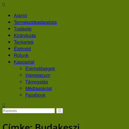
Skip
to
Ajánló
content
Természetpedagógia
Tudástár
Kirándulás
Tankertek
Életmód
Rólunk
Kapcsolat
Elérhetőségek
Impresszum
Támogatás
Médiaajánlat
Facebook
Címke:
Budakeszi