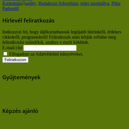
Kirándulás
agility
,
Budakeszi Arborétum
,
erdei sportpálya
,
Pilisi
Parkerdő
Hírlevél feliratkozás
Iratkozzon fel, hogy tájékoztathassuk legújabb híreinkről, érdekes
cikkekről, programokról! Feliratkozás után kérjük erősítse meg
feliratkozási szándékát, amihez e-mailt küldünk.
E-mail cím
Elfogadom az Adatvédelmi irányelveket.
Gyűjtemények
Képzés ajánló