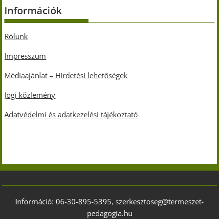
Információk
Rólunk
Impresszum
Médiaajánlat – Hirdetési lehetőségek
Jogi közlemény
Adatvédelmi és adatkezelési tájékoztató
Információ: 06-30-895-5395, szerkesztoseg@termeszet-
pedagogia.hu