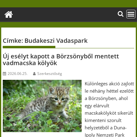
Skip
to
content
Címke:
Budakeszi Vadaspark
Új esélyt kapott a Börzsönyből mentett
vadmacska kölyök
2026.06.25.
Szerkesztőség
Különleges akció zajlott
le néhány héttel ezelőtt
a Börzsönyben, ahol
egy elárvult
macskakölyköt sikerült
kimenteni szorult
helyzetéből a Duna-
Ipoly Nemzeti Park