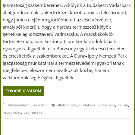
Igazgatóság szakembereinek. A kölyök a Budakeszi Vadaspark
állatgondozóinak szakértő kezei között annyira felerősödött,
hogy június elején megtörténhetett az első vérvétele,
amelyből kiderült, hogy a harcias természetű kölyök
genetikailag is tisztavérű vadmacska. A macskakölyök
története májusban kezdődött, amikor kirándulók halk
nyávogásra figyeltek fel a Börzsöny egyik félreeső területén,
és értesítették a szakembereket. A Duna–Ipoly Nemzeti Park
Igazgatóság munkatársai a természetvédelmi gyakorlatnak
megfelelően először nem avatkoztak közbe, hanem
vadkamerák segítségével figyelték…
TOVÁBB OLVASOM
,
,
,
,
Állatvédelem
Tudástár
állatmentés
Budakeszi Vadaspark
Felícia
,
repatriálás
vadmacska