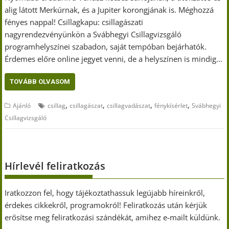
alig látott Merkúrnak, és a Jupiter korongjának is. Méghozzá
fényes nappal! Csillagkapu: csillagászati
nagyrendezvényünkön a Svábhegyi Csillagvizsgáló
programhelyszínei szabadon, saját tempóban bejárhatók.
Érdemes előre online jegyet venni, de a helyszínen is mindig…
TOVÁBB OLVASOM
,
,
,
,
Ajánló
csillag
csillagászat
csillagvadászat
fénykísérlet
Svábhegyi
Csillagvizsgáló
Hírlevél feliratkozás
Iratkozzon fel, hogy tájékoztathassuk legújabb híreinkről,
érdekes cikkekről, programokról! Feliratkozás után kérjük
erősítse meg feliratkozási szándékát, amihez e-mailt küldünk.