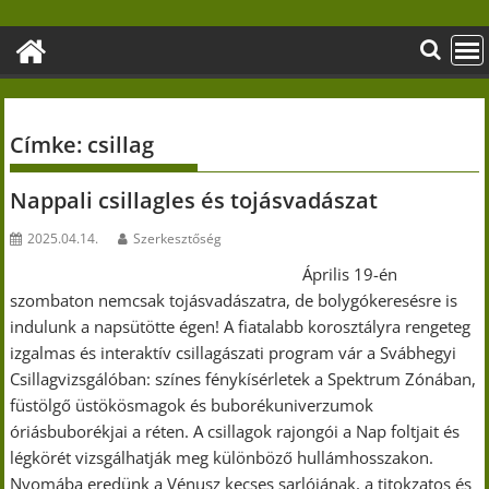
Skip
to
content
Címke:
csillag
Nappali csillagles és tojásvadászat
2025.04.14.
Szerkesztőség
Április 19-én
szombaton nemcsak tojásvadászatra, de bolygókeresésre is
indulunk a napsütötte égen! A fiatalabb korosztályra rengeteg
izgalmas és interaktív csillagászati program vár a Svábhegyi
Csillagvizsgálóban: színes fénykísérletek a Spektrum Zónában,
füstölgő üstökösmagok és buborékuniverzumok
óriásbuborékjai a réten. A csillagok rajongói a Nap foltjait és
légkörét vizsgálhatják meg különböző hullámhosszakon.
Nyomába eredünk a Vénusz kecses sarlójának, a titokzatos és