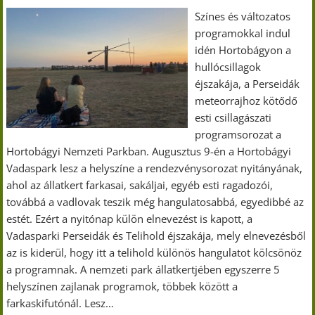
Színes és változatos
programokkal indul
idén Hortobágyon a
hullócsillagok
éjszakája, a Perseidák
meteorrajhoz kötődő
esti csillagászati
programsorozat a
Hortobágyi Nemzeti Parkban. Augusztus 9-én a Hortobágyi
Vadaspark lesz a helyszíne a rendezvénysorozat nyitányának,
ahol az állatkert farkasai, sakáljai, egyéb esti ragadozói,
továbbá a vadlovak teszik még hangulatosabbá, egyedibbé az
estét. Ezért a nyitónap külön elnevezést is kapott, a
Vadasparki Perseidák és Telihold éjszakája, mely elnevezésből
az is kiderül, hogy itt a telihold különös hangulatot kölcsönöz
a programnak. A nemzeti park állatkertjében egyszerre 5
helyszínen zajlanak programok, többek között a
farkaskifutónál. Lesz…