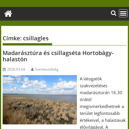
Skip
to
content
Címke:
csillagles
Madarásztúra és csillagséta Hortobágy-
halastón
2026.03.04.
Szerkesztőség
A látogatók
szakvezetéses
madarásztúrán 16.30
órától
megismerkedhetnek a
terület legfontosabb
értékeivel, a halastavak
élővilágával. A