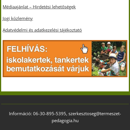
Médiaajánlat – Hirdetési lehetőségek
Jogi közlemény
Adatvédelmi és adatkezelési tájékoztató
Információ: 06-30-895-5395, szerkesztoseg@termeszet-
pedagogia.hu