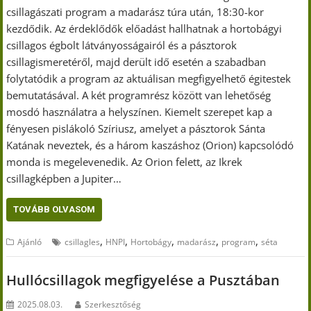
csillagászati program a madarász túra után, 18:30-kor
kezdődik. Az érdeklődők előadást hallhatnak a hortobágyi
csillagos égbolt látványosságairól és a pásztorok
csillagismeretéről, majd derült idő esetén a szabadban
folytatódik a program az aktuálisan megfigyelhető égitestek
bemutatásával. A két programrész között van lehetőség
mosdó használatra a helyszínen. Kiemelt szerepet kap a
fényesen pislákoló Szíriusz, amelyet a pásztorok Sánta
Katának neveztek, és a három kaszáshoz (Orion) kapcsolódó
monda is megelevenedik. Az Orion felett, az Ikrek
csillagképben a Jupiter…
TOVÁBB OLVASOM
,
,
,
,
,
Ajánló
csillagles
HNPI
Hortobágy
madarász
program
séta
Hullócsillagok megfigyelése a Pusztában
2025.08.03.
Szerkesztőség