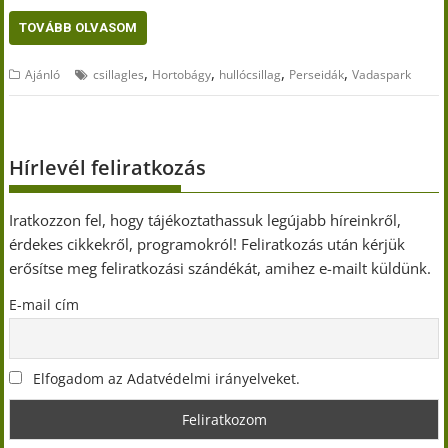
TOVÁBB OLVASOM
,
,
,
,
Ajánló
csillagles
Hortobágy
hullócsillag
Perseidák
Vadaspark
Hírlevél feliratkozás
Iratkozzon fel, hogy tájékoztathassuk legújabb híreinkről,
érdekes cikkekről, programokról! Feliratkozás után kérjük
erősítse meg feliratkozási szándékát, amihez e-mailt küldünk.
E-mail cím
Elfogadom az Adatvédelmi irányelveket.