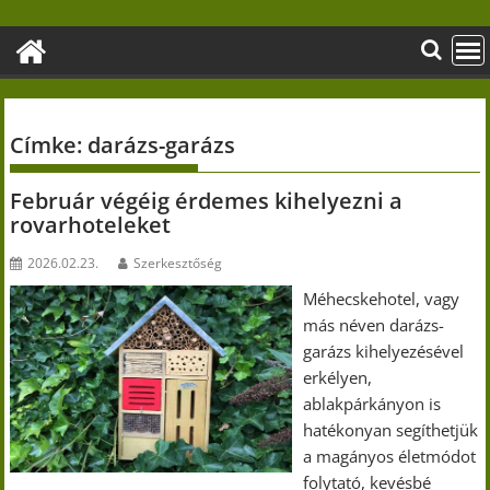
Skip
to
content
Címke:
darázs-garázs
Február végéig érdemes kihelyezni a
rovarhoteleket
2026.02.23.
Szerkesztőség
Méhecskehotel, vagy
más néven darázs-
garázs kihelyezésével
erkélyen,
ablakpárkányon is
hatékonyan segíthetjük
a magányos életmódot
folytató, kevésbé