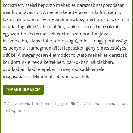
közismert, szelíd beporzó méhek és darazsak szaporodását
már kora tavasztól. A méhecskehotel azért is különösen jó
lakossági beporzórovar-védelmi eszköz, mert ezek elkészítése
óvodai foglalkozás, iskolai óra, szakkör keretében sokkal
egyszerűbb (és természetvédelmi szempontból jóval
hasznosabb, alapvetőbb fontosságú), mint a nagy pontosságot
és bonyolult famegmunkálási lépéseket igénylő mesterséges
odúké! A magányosan életmódot folytató méhek és darazsak
körülöttünk élnek a kertekben, parkokban, iskolákban,
óvodákban, lakótelepeken – még a sokadik emelet
magasában is. Mindenütt ott vannak, ahol…
TOVÁBB OLVASOM
,
,
,
Állatvédelem
Természetpedagógia
állatvédelem
beporzó
darázs-
,
garázs
rovarhotel