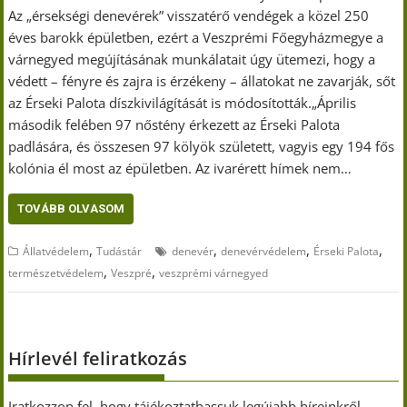
Az „érsekségi denevérek” visszatérő vendégek a közel 250
éves barokk épületben, ezért a Veszprémi Főegyházmegye a
várnegyed megújításának munkálatait úgy ütemezi, hogy a
védett – fényre és zajra is érzékeny – állatokat ne zavarják, sőt
az Érseki Palota díszkivilágítását is módosították.„Április
második felében 97 nőstény érkezett az Érseki Palota
padlására, és összesen 97 kölyök született, vagyis egy 194 fős
kolónia él most az épületben. Az ivarérett hímek nem…
TOVÁBB OLVASOM
,
,
,
,
Állatvédelem
Tudástár
denevér
denevérvédelem
Érseki Palota
,
,
természetvédelem
Veszpré
veszprémi várnegyed
Hírlevél feliratkozás
Iratkozzon fel, hogy tájékoztathassuk legújabb híreinkről,