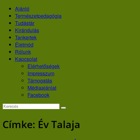
Skip
Ajánló
to
Természetpedagógia
content
Tudástár
Kirándulás
Tankertek
Életmód
Rólunk
Kapcsolat
Elérhetőségek
Impresszum
Támogatás
Médiaajánlat
Facebook
Címke:
Év Talaja