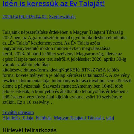
Idén is keressük az Év Talaját!
2026.04.06.
2026.04.02.
Szerkesztőség
Talajaink népszerűsítése érdekében a Magyar Talajtani Társaság
2022-ben, az Agrárminisztériummal együttműködésben elindította
az „Év Talaja” kezdeményezést. Az Év Talaja azóta
hagyományteremtő módon minden évben megválasztásra
kerül. 2023-tól bárki jelölhet szelvényt Magyarország, illetve az
egész Kárpát-medence területéről.A jelöléseket 2026. április 30-ig
várjuk az alábbi jelölőlap
kitöltésével:https://forms.gle/uqNq6KSKn8TNsZ7u5A jelölés
formai követelményeit a jelölőlap kérdései tartalmazzák. A szelvény
részletes dokumentációja, tudományos leírása továbbra sem kötelező
eleme a pályázatnak. Szavazás menete:Amennyiben 10-nél több
jelölés érkezik, a könnyebb és átláthatóbb lebonyolítás érdekében a
jelöléseket a vezetőség által kijelölt szakmai zsűri 10 szelvényre
szűkíti. Ez a 10 szelvény…
Tovább olvasom
Ajánló
Év Talaja
,
Felhívás
,
Magyar Talajtani Társaság
,
talaj
Hírlevél feliratkozás