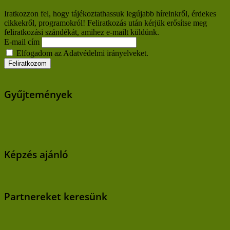
Iratkozzon fel, hogy tájékoztathassuk legújabb híreinkről, érdekes
cikkekről, programokról! Feliratkozás után kérjük erősítse meg
feliratkozási szándékát, amihez e-mailt küldünk.
E-mail cím
Elfogadom az Adatvédelmi irányelveket.
Gyűjtemények
Képzés ajánló
Partnereket keresünk