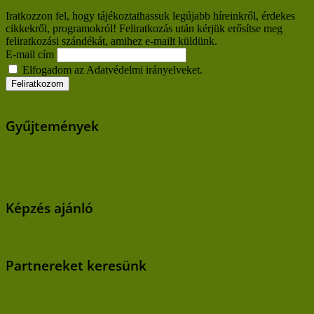
Iratkozzon fel, hogy tájékoztathassuk legújabb híreinkről, érdekes
cikkekről, programokról! Feliratkozás után kérjük erősítse meg
feliratkozási szándékát, amihez e-mailt küldünk.
E-mail cím
Elfogadom az Adatvédelmi irányelveket.
Gyűjtemények
Képzés ajánló
Partnereket keresünk