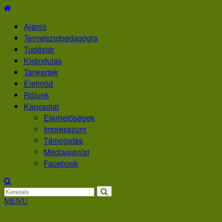
Skip
to
Ajánló
content
Természetpedagógia
Tudástár
Kirándulás
Tankertek
Életmód
Rólunk
Kapcsolat
Elérhetőségek
Impresszum
Támogatás
Médiaajánlat
Facebook
MENU