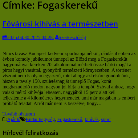
Címke:
Fogaskerekű
Fővárosi kihívás a természetben
2025.04.30.
2025.04.28.
Szerkesztőség
Nincs tavasz Budapest kedvenc sportnapja nélkül, ráadásul ebben az
évben komoly jubileumot ünnepel az Előzd meg a Fogaskerekűt
hagyománya: kereken 20. alkalommal mérheti össze bárki magát a
piros hegyi vasúttal, gyönyörű természeti környezetben. A történet
viszont nem is olyan egyszerű, mint ahogy azt elsőre gondolnánk,
hiszen a tavaly 150. születésnapját ünneplő Fogas, korát
meghazudtoló módon nagyon jól bírja a tempót. Szóval ahhoz, hogy
valaki méltó kihívója lehessen, nagyjából 15 perc alatt kell
teljesítenie a 4 kilométeres hegymenetet, ami már magában is embert
próbáló feladat. Arról már nem is beszélve, hogy…
Tovább olvasom
Ajánló
Budai-hegység
,
Fogaskerekű
,
kihívás
,
sport
Hírlevél feliratkozás