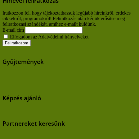
Hírlevél feliratkozás
Iratkozzon fel, hogy tájékoztathassuk legújabb híreinkről, érdekes
cikkekről, programokról! Feliratkozás után kérjük erősítse meg
feliratkozási szándékát, amihez e-mailt küldünk.
E-mail cím
Elfogadom az Adatvédelmi irányelveket.
Gyűjtemények
Képzés ajánló
Partnereket keresünk