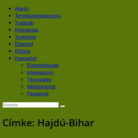
Skip
Ajánló
to
Természetpedagógia
content
Tudástár
Kirándulás
Tankertek
Életmód
Rólunk
Kapcsolat
Elérhetőségek
Impresszum
Támogatás
Médiaajánlat
Facebook
Címke:
Hajdú-Bihar