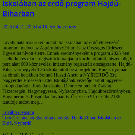
Iskolában az erdő program Hajdú-
Biharban
2025.04.21.
2025.04.16.
Szerkesztőség
Tavaly hatalmas sikert aratott az Iskolában az erdő elnevezésű
program, melyet az Agrárminisztérium és az Országos Erdészeti
Egyesület hívott életre. Ennek eredményeként a program 2025-ben
is elindult és már a regisztráció napján rekordot döntött, hiszen alig 6
perc alatt 600 köznevelési intézmény regisztrált országszerte. Hajdú-
Bihar vármegyéből 26 iskola jutott be a projektbe. Ennek nyomán
az elmúlt hetekben Somné Huszti Anett, a NYÍRERDŐ Zrt.
Nagyerdei Erdészeti Erdei Iskolájának vezetője tartott ingyenes
erdőpedagógiai foglalkozásokat Debrecen mellett Zsákán,
Tiszacsegén, Nagyhegyesen, Nyíradonyban, Hajdúböszörményben,
Bagaméron és Püspökladányban is. Összesen 91 osztály 2186
tanulója tudott meg…
Tovább olvasom
Természetpedagógia
erdőpedagógia
,
Hajdú-Bihar
,
Iskolában az
Erdő
,
Nyírerdő