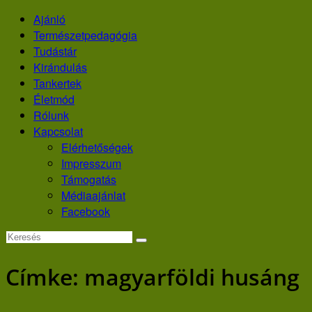
Skip
Ajánló
to
Természetpedagógia
content
Tudástár
Kirándulás
Tankertek
Életmód
Rólunk
Kapcsolat
Elérhetőségek
Impresszum
Támogatás
Médiaajánlat
Facebook
Címke:
magyarföldi husáng