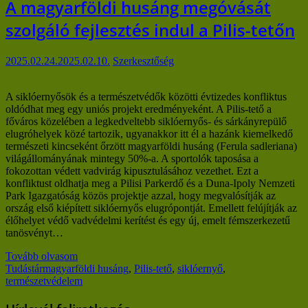
A magyarföldi husáng megóvását
szolgáló fejlesztés indul a Pilis-tetőn
2025.02.24.
2025.02.10.
Szerkesztőség
A siklóernyősök és a természetvédők közötti évtizedes konfliktus
oldódhat meg egy uniós projekt eredményeként. A Pilis-tető a
főváros közelében a legkedveltebb siklóernyős- és sárkányrepülő
elugróhelyek közé tartozik, ugyanakkor itt él a hazánk kiemelkedő
természeti kincseként őrzött magyarföldi husáng (Ferula sadleriana)
világállományának mintegy 50%-a. A sportolók taposása a
fokozottan védett vadvirág kipusztulásához vezethet. Ezt a
konfliktust oldhatja meg a Pilisi Parkerdő és a Duna-Ipoly Nemzeti
Park Igazgatóság közös projektje azzal, hogy megvalósítják az
ország első kiépített siklóernyős elugrópontját. Emellett felújítják az
élőhelyet védő vadvédelmi kerítést és egy új, emelt fémszerkezetű
tanösvényt…
Tovább olvasom
Tudástár
magyarföldi husáng
,
Pilis-tető
,
siklóernyő
,
természetvédelem