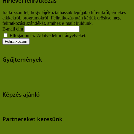
Hírlevél feliratkozás
Iratkozzon fel, hogy tájékoztathassuk legújabb híreinkről, érdekes
cikkekről, programokról! Feliratkozás után kérjük erősítse meg
feliratkozási szándékát, amihez e-mailt küldünk.
E-mail cím
Elfogadom az Adatvédelmi irányelveket.
Gyűjtemények
Képzés ajánló
Partnereket keresünk