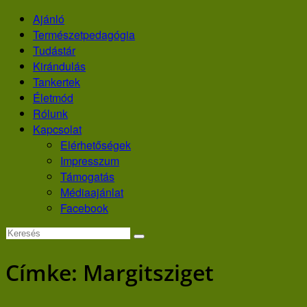
Skip
Ajánló
to
Természetpedagógia
content
Tudástár
Kirándulás
Tankertek
Életmód
Rólunk
Kapcsolat
Elérhetőségek
Impresszum
Támogatás
Médiaajánlat
Facebook
Címke:
Margitsziget