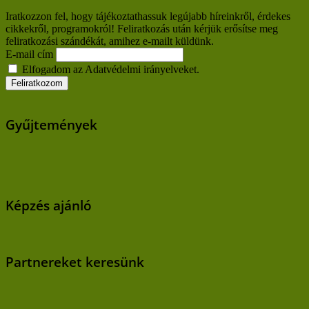
Iratkozzon fel, hogy tájékoztathassuk legújabb híreinkről, érdekes
cikkekről, programokról! Feliratkozás után kérjük erősítse meg
feliratkozási szándékát, amihez e-mailt küldünk.
E-mail cím
Elfogadom az Adatvédelmi irányelveket.
Gyűjtemények
Képzés ajánló
Partnereket keresünk