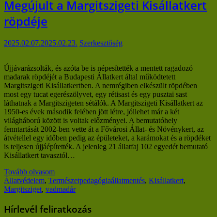
Megújult a Margitszigeti Kisállatkert
röpdéje
2025.02.07.
2025.02.23.
Szerkesztőség
Újjávarázsolták, és azóta be is népesítették a mentett ragadozó
madarak röpdéjét a Budapesti Állatkert által működtetett
Margitszigeti Kisállatkertben. A nemrégiben elkészült röpdében
most egy tucat egerészölyvet, egy rétisast és egy pusztai sast
láthatnak a Margitszigeten sétálók. A Margitszigeti Kisállatkert az
1950-es évek második felében jött létre, jóllehet már a két
világháború között is voltak előzményei. A bemutatóhely
fenntartását 2002-ben vette át a Fővárosi Állat- és Növénykert, az
átvétellel egy időben pedig az épületeket, a karámokat és a röpdéket
is teljesen újjáépítették. A jelenleg 21 állatfaj 102 egyedét bemutató
Kisállatkert tavasztól…
Tovább olvasom
Állatvédelem
,
Természetpedagógia
állatmentés
,
Kisállatkert
,
Margitsziget
,
vadmadár
Hírlevél feliratkozás