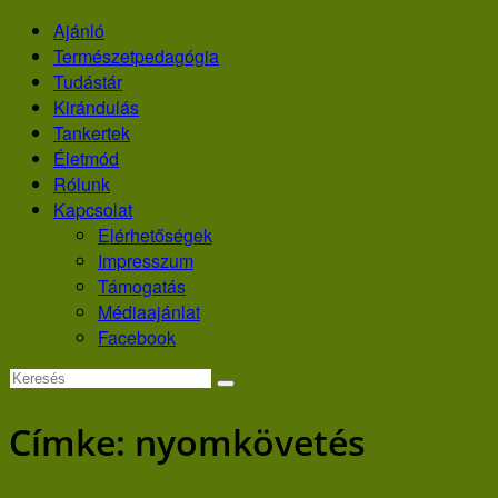
Skip
Ajánló
to
Természetpedagógia
content
Tudástár
Kirándulás
Tankertek
Életmód
Rólunk
Kapcsolat
Elérhetőségek
Impresszum
Támogatás
Médiaajánlat
Facebook
Címke:
nyomkövetés