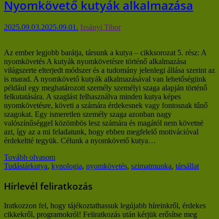
Nyomkövető kutyák alkalmazása
2025.09.03.
2025.09.01.
Izsányi Tibor
Az ember legjobb barátja, társunk a kutya – cikksorozat 5. rész: A
nyomkövetés A kutyák nyomkövetésre történő alkalmazása
világszerte elterjedt módszer és a tudomány jelenlegi állása szerint az
is marad. A nyomkövető kutyák alkalmazásával van lehetőségünk
például egy meghatározott személy személyi szaga alapján történő
felkutatására. A szaglást felhasználva minden kutya képes
nyomkövetésre, követi a számára érdekesnek vagy fontosnak tűnő
szagokat. Egy ismeretlen személy szaga azonban nagy
valószínűséggel közömbös lesz számára és magától nem követné
azt, így az a mi feladatunk, hogy ebben megfelelő motivációval
érdekeltté tegyük. Célunk a nyomkövető kutya…
Tovább olvasom
Tudástár
kutya
,
kynologia
,
nyomkövetés
,
szimatmunka
,
társállat
Hírlevél feliratkozás
Iratkozzon fel, hogy tájékoztathassuk legújabb híreinkről, érdekes
cikkekről, programokról! Feliratkozás után kérjük erősítse meg