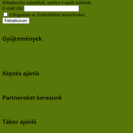
feliratkozási szándékát, amihez e-mailt küldünk.
E-mail cím
Elfogadom az Adatvédelmi irányelveket.
Gyűjtemények
Képzés ajánló
Partnereket keresünk
Tábor ajánló