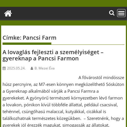
Skip
to
content
Címke:
Pancsi Farm
A lovaglás fejleszti a személyiséget –
gyereknap a Pancsi Farmon
2025.05.24.
B. Mezei Éva
A fővárostól mindössze
húsz percnyire, az M7-esen könnyen megközelíthető Sóskúton
a Gyereknap alkalmából várják a Pancsi Farmra a
gyerekeket. A gyönyörű természeti környezetben lévő farmon
a lovakon, pónikon kívül többféle állattal, például csacsival,
tehénnel, csüngőhasú malaccal, kutyákkal, cicákkal is
találkozhatnak természetes közegükben. – Szeretnénk, hogy a
gyerekek jól érezzék magukat, simogassák az állatokat,