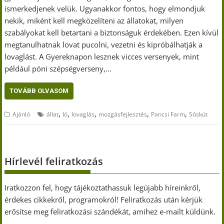
ismerkedjenek velük. Ugyanakkor fontos, hogy elmondjuk
nekik, miként kell megközelíteni az állatokat, milyen
szabályokat kell betartani a biztonságuk érdekében. Ezen kívül
megtanulhatnak lovat pucolni, vezetni és kipróbálhatják a
lovaglást. A Gyereknapon lesznek vicces versenyek, mint
például póni szépségverseny,…
TOVÁBB OLVASOM
,
,
,
,
,
Ajánló
állat
ló
lovaglás
mozgásfejlesztés
Pancsi Farm
Sóskút
Hírlevél feliratkozás
Iratkozzon fel, hogy tájékoztathassuk legújabb híreinkről,
érdekes cikkekről, programokról! Feliratkozás után kérjük
erősítse meg feliratkozási szándékát, amihez e-mailt küldünk.