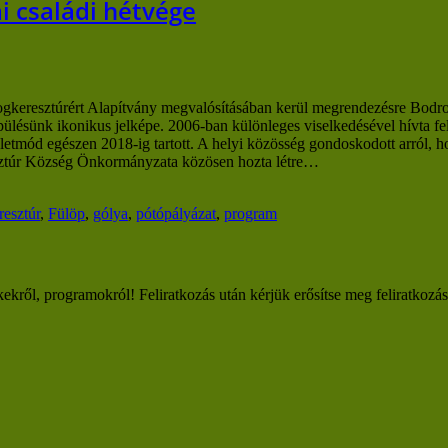
i családi hétvége
eresztúrért Alapítvány megvalósításában kerül megrendezésre Bodrogk
ülésünk ikonikus jelképe. 2006-ban különleges viselkedésével hívta fe
ó életmód egészen 2018-ig tartott. A helyi közösség gondoskodott arról,
sztúr Község Önkormányzata közösen hozta létre…
esztúr
,
Fülöp
,
gólya
,
pótópályázat
,
program
kekről, programokról! Feliratkozás után kérjük erősítse meg feliratkozá