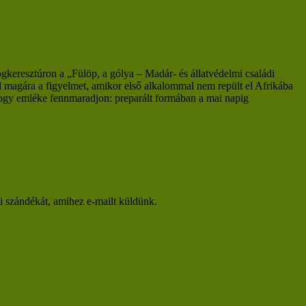
eresztúron a „Fülöp, a gólya – Madár- és állatvédelmi családi
l magára a figyelmet, amikor első alkalommal nem repült el Afrikába
 hogy emléke fennmaradjon: preparált formában a mai napig
si szándékát, amihez e-mailt küldünk.