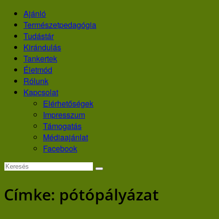
Skip
Ajánló
to
Természetpedagógia
content
Tudástár
Kirándulás
Tankertek
Életmód
Rólunk
Kapcsolat
Elérhetőségek
Impresszum
Támogatás
Médiaajánlat
Facebook
Címke:
pótópályázat