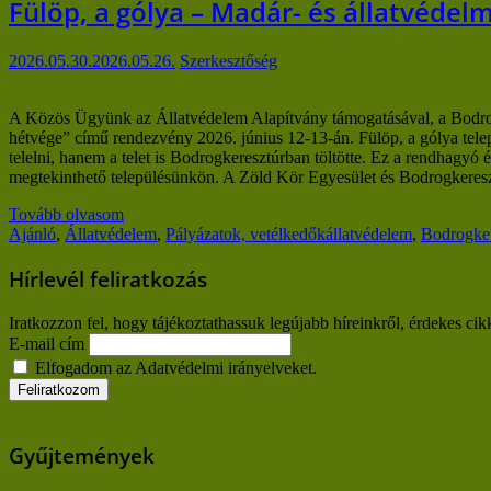
Fülöp, a gólya – Madár- és állatvédelm
2026.05.30.
2026.05.26.
Szerkesztőség
A Közös Ügyünk az Állatvédelem Alapítvány támogatásával, a Bodrogk
hétvége” című rendezvény 2026. június 12-13-án. Fülöp, a gólya telep
telelni, hanem a telet is Bodrogkeresztúrban töltötte. Ez a rendhagy
megtekinthető településünkön. A Zöld Kör Egyesület és Bodrogkere
Tovább olvasom
Ajánló
,
Állatvédelem
,
Pályázatok, vetélkedők
állatvédelem
,
Bodrogker
Hírlevél feliratkozás
Iratkozzon fel, hogy tájékoztathassuk legújabb híreinkről, érdekes cik
E-mail cím
Elfogadom az Adatvédelmi irányelveket.
Gyűjtemények