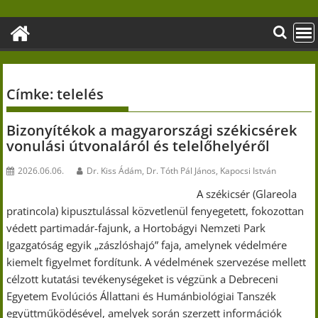
Skip
to
content
Címke:
telelés
Bizonyítékok a magyarországi székicsérek
vonulási útvonaláról és telelőhelyéről
2026.06.06.
Dr. Kiss Ádám, Dr. Tóth Pál János, Kapocsi István
A székicsér (Glareola
pratincola) kipusztulással közvetlenül fenyegetett, fokozottan
védett partimadár-fajunk, a Hortobágyi Nemzeti Park
Igazgatóság egyik „zászlóshajó” faja, amelynek védelmére
kiemelt figyelmet fordítunk. A védelmének szervezése mellett
célzott kutatási tevékenységeket is végzünk a Debreceni
Egyetem Evolúciós Állattani és Humánbiológiai Tanszék
együttműködésével, amelyek során szerzett információk