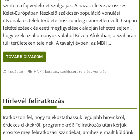
szintén a faj védelmét szolgálják. A hazai, illetve az összes
Kelet-Európában fészkelő székicsér-populáció vonulási
útvonala és telelőterülete hosszú ideig ismeretlen volt. Csupán
feltételezések és eseti megfigyelések alapján lehetett sejteni,
hogy ezek az állományok valahol Közép-Afrikában, a Szaharán
túli területeken telelnek. A tavalyi évben, az MBH…
TOVÁBB OLVASOM
,
,
,
,
Tudástár
HNPI
kutatás
székicsér
telelés
vonulás
Hírlevél feliratkozás
Iratkozzon fel, hogy tájékoztathassuk legújabb híreinkről,
érdekes cikkekről, programokról! Feliratkozás után kérjük
erősítse meg feliratkozási szándékát, amihez e-mailt küldünk.