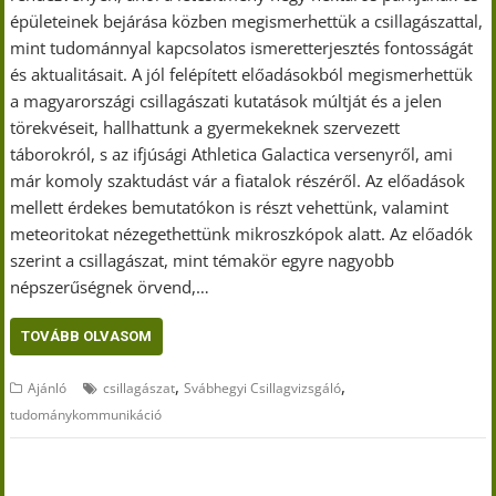
épületeinek bejárása közben megismerhettük a csillagászattal,
mint tudománnyal kapcsolatos ismeretterjesztés fontosságát
és aktualitásait. A jól felépített előadásokból megismerhettük
a magyarországi csillagászati kutatások múltját és a jelen
törekvéseit, hallhattunk a gyermekeknek szervezett
táborokról, s az ifjúsági Athletica Galactica versenyről, ami
már komoly szaktudást vár a fiatalok részéről. Az előadások
mellett érdekes bemutatókon is részt vehettünk, valamint
meteoritokat nézegethettünk mikroszkópok alatt. Az előadók
szerint a csillagászat, mint témakör egyre nagyobb
népszerűségnek örvend,…
TOVÁBB OLVASOM
,
,
Ajánló
csillagászat
Svábhegyi Csillagvizsgáló
tudománykommunikáció