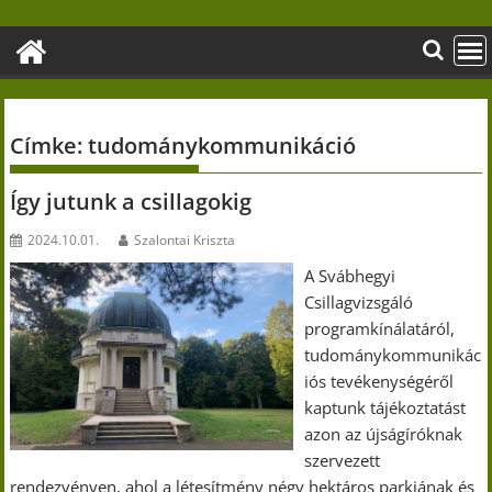
Skip
to
content
Címke:
tudománykommunikáció
Így jutunk a csillagokig
2024.10.01.
Szalontai Kriszta
A Svábhegyi
Csillagvizsgáló
programkínálatáról,
tudománykommunikác
iós tevékenységéről
kaptunk tájékoztatást
azon az újságíróknak
szervezett
rendezvényen, ahol a létesítmény négy hektáros parkjának és