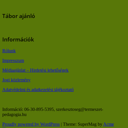
Tábor ajánló
Információk
Rólunk
Impresszum
Médiaajánlat – Hirdetési lehetőségek
Jogi közlemény
Adatvédelmi és adatkezelési tájékoztató
Információ: 06-30-895-5395, szerkesztoseg@termeszet-
pedagogia.hu
Proudly powered by WordPress
|
Theme: SuperMag by
Acme