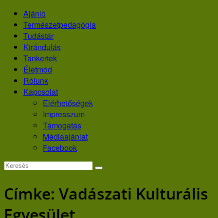
Skip
Ajánló
to
Természetpedagógia
content
Tudástár
Kirándulás
Tankertek
Életmód
Rólunk
Kapcsolat
Elérhetőségek
Impresszum
Támogatás
Médiaajánlat
Facebook
Címke:
Vadászati Kulturális
Egyesület