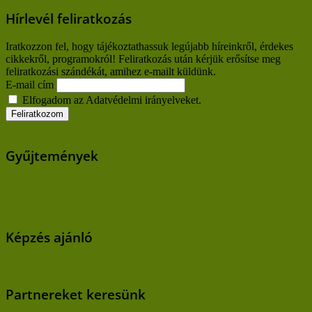
Hírlevél feliratkozás
Iratkozzon fel, hogy tájékoztathassuk legújabb híreinkről, érdekes
cikkekről, programokról! Feliratkozás után kérjük erősítse meg
feliratkozási szándékát, amihez e-mailt küldünk.
E-mail cím
Elfogadom az Adatvédelmi irányelveket.
Gyűjtemények
Képzés ajánló
Partnereket keresünk