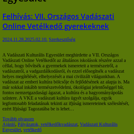
Felhívás: VII. Országos Vadászati
Online Vetélkedő gyerekeknek
2024.11.28.
2025.02.10.
Szerkesztőség
A Vadászati Kulturális Egyesület meghirdette a VII. Országos
Vadászati Online Vetélkedőt az általános iskolások részére azzal a
céllal, hogy bővítsék a gyermekek ismereteit a természetről, a
vadászatról, a vadgazdálkodásról, és ezzel elősegítsék a vadászat
helyes megítélését, elhelyezését a mai civilizált világunkban. A
vadászat az emberi kultúra bölcsője és fejlődésének az alapja is. Ma
már sokkal inkább természetvédelmi, ökológiai jelentőséggel bír,
fontos nemzetgazdasági ágazat, a kultúra és a hagyományápolás
színtere. A VKE a vadászati kultúra ügyét szolgálja, egyik
legfontosabb feladatának tekinti az ifjúság ismereteinek szélesítését,
ezért Ifjúsági Tagozatába be is lehet…
Tovább olvasom
Ajánló
,
Pályázatok, vetélkedők
vadászat
,
Vadászati Kulturális
Egyesület
,
vetélkedő