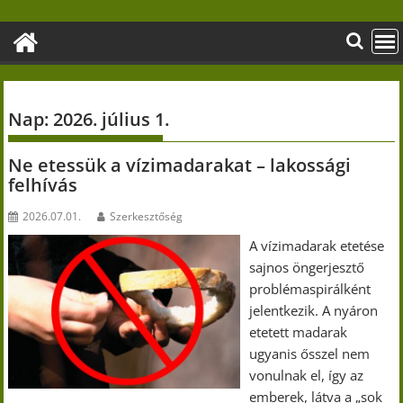
Skip
to
content
Nap:
2026. július 1.
Ne etessük a vízimadarakat – lakossági
felhívás
2026.07.01.
Szerkesztőség
A vízimadarak etetése
sajnos öngerjesztő
problémaspirálként
jelentkezik. A nyáron
etetett madarak
ugyanis ősszel nem
vonulnak el, így az
emberek, látva a „sok