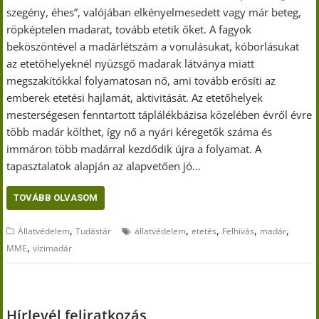
szegény, éhes”, valójában elkényelmesedett vagy már beteg,
röpképtelen madarat, tovább etetik őket. A fagyok
beköszöntével a madárlétszám a vonulásukat, kóborlásukat
az etetőhelyeknél nyüzsgő madarak látványa miatt
megszakítókkal folyamatosan nő, ami tovább erősíti az
emberek etetési hajlamát, aktivitását. Az etetőhelyek
mesterségesen fenntartott táplálékbázisa közelében évről évre
több madár költhet, így nő a nyári kéregetők száma és
immáron több madárral kezdődik újra a folyamat. A
tapasztalatok alapján az alapvetően jó…
TOVÁBB OLVASOM
,
,
,
,
,
Állatvédelem
Tudástár
állatvédelem
etetés
Felhívás
madár
,
MME
vízimadár
Hírlevél feliratkozás