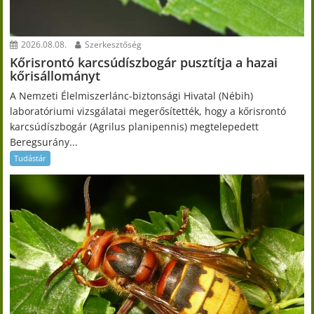
2026.08.08.
Szerkesztőség
Kőrisrontó karcsúdíszbogár pusztítja a hazai
kőrisállományt
A Nemzeti Élelmiszerlánc-biztonsági Hivatal (Nébih)
laboratóriumi vizsgálatai megerősítették, hogy a kőrisrontó
karcsúdíszbogár (Agrilus planipennis) megtelepedett
Beregsurány...
Tudástár