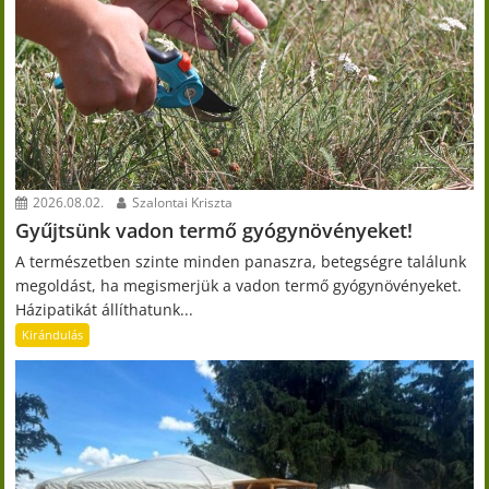
2026.08.02.
Szalontai Kriszta
Gyűjtsünk vadon termő gyógynövényeket!
A természetben szinte minden panaszra, betegségre találunk
megoldást, ha megismerjük a vadon termő gyógynövényeket.
Házipatikát állíthatunk...
Kirándulás