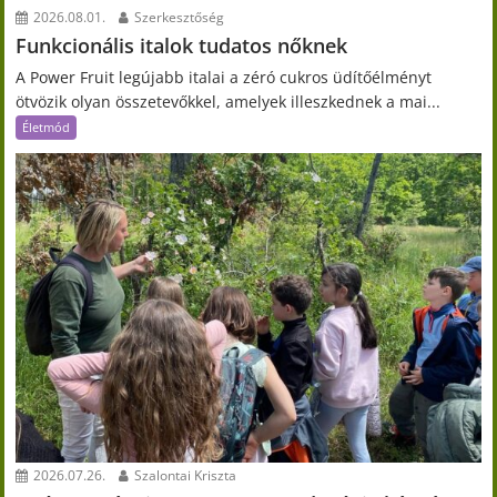
2026.08.01.
Szerkesztőség
Funkcionális italok tudatos nőknek
A Power Fruit legújabb italai a zéró cukros üdítőélményt
ötvözik olyan összetevőkkel, amelyek illeszkednek a mai...
Életmód
2026.07.26.
Szalontai Kriszta