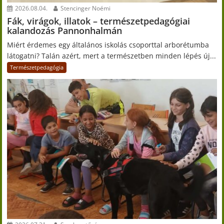
2026.08.04.
Stencinger Noémi
Fák, virágok, illatok – természetpedagógiai
kalandozás Pannonhalmán
Miért érdemes egy általános iskolás csoporttal arborétumba
látogatni? Talán azért, mert a természetben minden lépés új...
Természetpedagógia