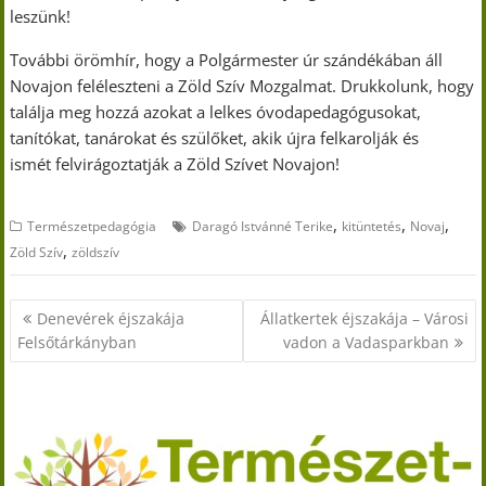
leszünk!
További örömhír, hogy a Polgármester úr szándékában áll
Novajon feléleszteni a Zöld Szív Mozgalmat. Drukkolunk, hogy
találja meg hozzá azokat a lelkes óvodapedagógusokat,
tanítókat, tanárokat és szülőket, akik újra felkarolják és
ismét felvirágoztatják a Zöld Szívet Novajon!
,
,
,
Természetpedagógia
Daragó Istvánné Terike
kitüntetés
Novaj
,
Zöld Szív
zöldszív
Bejegyzés
Denevérek éjszakája
Állatkertek éjszakája – Városi
navigáció
Felsőtárkányban
vadon a Vadasparkban