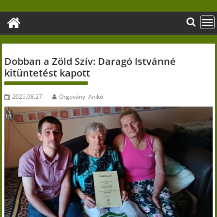
Skip
to
content
Dobban a Zöld Szív: Daragó Istvánné
kitüntetést kapott
2025.08.27.
Orgoványi Anikó