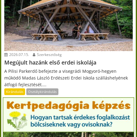
2026.07.15.
Szerkesztőség
Megújult hazánk első erdei iskolája
A Pilisi Parkerdő befejezte a visegrádi Mogyoró-hegyen
működő Madas László Erdészeti Erdei Iskola szálláshelyének
átfogó fejlesztését....
Kirándulás
Osztálykirándulás