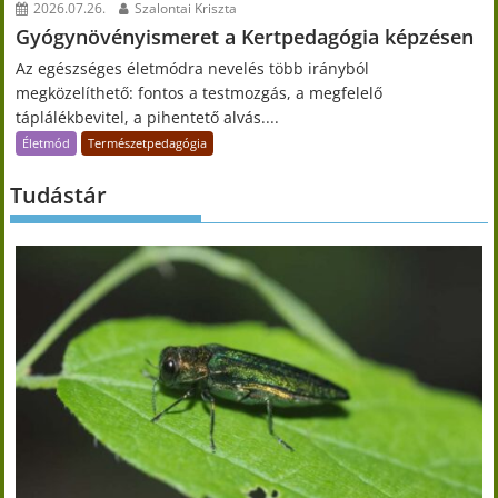
2026.07.26.
Szalontai Kriszta
Gyógynövényismeret a Kertpedagógia képzésen
Az egészséges életmódra nevelés több irányból
megközelíthető: fontos a testmozgás, a megfelelő
táplálékbevitel, a pihentető alvás....
Életmód
Természetpedagógia
Tudástár