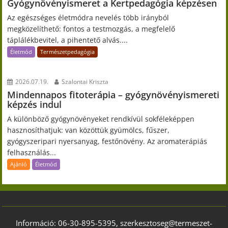
Gyógynövényismeret a Kertpedagógia képzésen
Az egészséges életmódra nevelés több irányból
megközelíthető: fontos a testmozgás, a megfelelő
táplálékbevitel, a pihentető alvás....
Életmód
Természetpedagógia
2026.07.19.
Szalontai Kriszta
Mindennapos fitoterápia – gyógynövényismereti
képzés indul
A különböző gyógynövényeket rendkívül sokféleképpen
hasznosíthatjuk: van közöttük gyümölcs, fűszer,
gyógyszeripari nyersanyag, festőnövény. Az aromaterápiás
felhasználás...
Ajánló
Életmód
Információ: 06-30-895-5395, szerkesztoseg@termeszet-