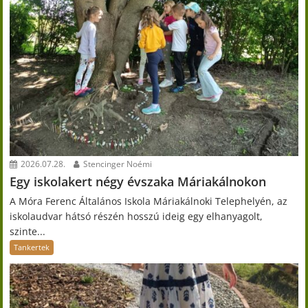
2026.07.28.
Stencinger Noémi
Egy iskolakert négy évszaka Máriakálnokon
A Móra Ferenc Általános Iskola Máriakálnoki Telephelyén, az
iskolaudvar hátsó részén hosszú ideig egy elhanyagolt,
szinte...
Tankertek