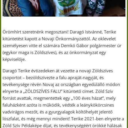
Örömhírt szeretnénk megosztani! Daragó Istvánné, Terike
kitüntetést kapott a Novaji Önkormányzattól. Az oklevelet
személyesen vitte el számára Demkó Gábor polgármester úr
(egykor maga is Zöldszíves), és az önkormányzat egy
képviselője.
Daragó Terike évtizedeken át vezette a novaji Zöldszíves
csoportot – bezöldszívezte a falu apraját-nagyját, és
tevékenysége révén Novaj az országban egyedülálló módon
elnyerte a „ZÖLDSZÍVES FALU” kitüntető címet. Zöld Szív
forrást avattak, megmentettek egy „100 éves házat”, mely
faluházként azóta is működik, védték a leánykökörcsines
vadvirágos mezőt, és a gyurgyalagok költőhelyét jelentő
löszfalat, és még mennyi mindent! Terike 2021-ben elnyerte a
Zöld Szív Példaképe díjat, és tevékenységéért örökké hálásak