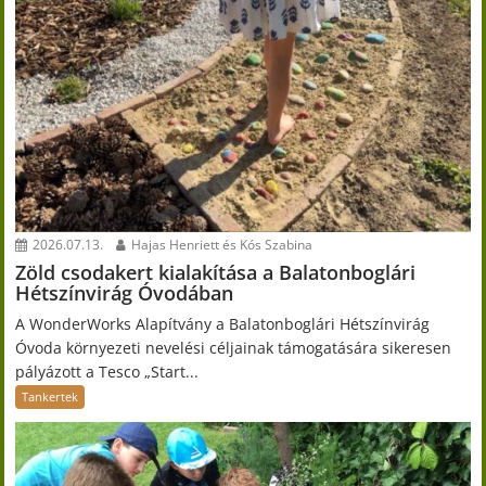
2026.07.13.
Hajas Henriett és Kós Szabina
Zöld csodakert kialakítása a Balatonboglári
Hétszínvirág Óvodában
A WonderWorks Alapítvány a Balatonboglári Hétszínvirág
Óvoda környezeti nevelési céljainak támogatására sikeresen
pályázott a Tesco „Start...
Tankertek