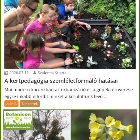
2026.07.11.
Szalontai Kriszta
A kertpedagógia szemléletformáló hatásai
Mai modern korunkban az urbanizáció és a gépek térnyerése
egyre inkább elfordít minket a körülöttünk lévő...
Ajánló
Tankertek