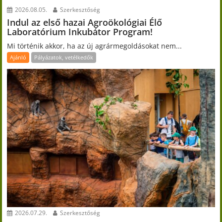
2026.08.05.
Szerkesztőség
Indul az első hazai Agroökológiai Élő
Laboratórium Inkubátor Program!
Mi történik akkor, ha az új agrármegoldásokat nem...
Ajánló
Pályázatok, vetélkedők
2026.07.29.
Szerkesztőség