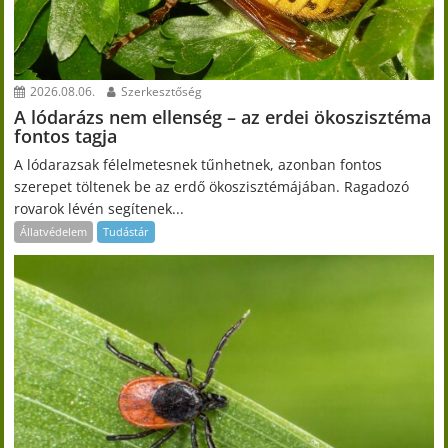
2026.08.06.
Szerkesztőség
A lódarázs nem ellenség – az erdei ökoszisztéma
fontos tagja
A lódarazsak félelmetesnek tűnhetnek, azonban fontos
szerepet töltenek be az erdő ökoszisztémájában. Ragadozó
rovarok lévén segítenek...
Állatvédelem
Tudástár