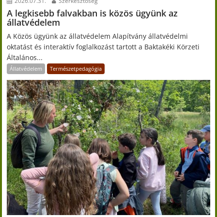
2026.07.31.
Szerkesztőség
A legkisebb falvakban is közös ügyünk az
állatvédelem
A Közös ügyünk az állatvédelem Alapítvány állatvédelmi
oktatást és interaktív foglalkozást tartott a Baktakéki Körzeti
Általános...
Állatvédelem
Természetpedagógia