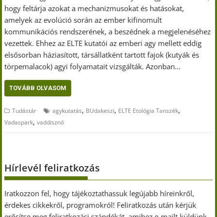
hogy feltárja azokat a mechanizmusokat és hatásokat,
amelyek az evolúció során az ember kifinomult
kommunikációs rendszerének, a beszédnek a megjelenéséhez
vezettek. Ehhez az ELTE kutatói az emberi agy mellett eddig
elsősorban háziasított, társállatként tartott fajok (kutyák és
törpemalacok) agyi folyamatait vizsgálták. Azonban…
TOVÁBB OLVASOM
,
,
,
Tudástár
agykutatás
BUdakeszi
ELTE Etológia Tanszék
,
Vadaspark
vaddisznó
Hírlevél feliratkozás
Iratkozzon fel, hogy tájékoztathassuk legújabb híreinkről,
érdekes cikkekről, programokról! Feliratkozás után kérjük
erősítse meg feliratkozási szándékát, amihez e-mailt küldünk.