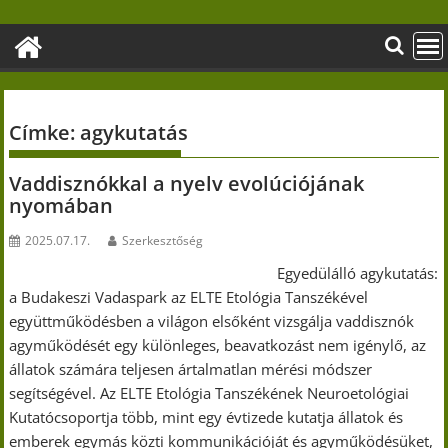
Skip
to
content
Címke:
agykutatás
Vaddisznókkal a nyelv evolúciójának
nyomában
2025.07.17.
Szerkesztőség
Egyedülálló agykutatás:
a Budakeszi Vadaspark az ELTE Etológia Tanszékével
együttműködésben a világon elsőként vizsgálja vaddisznók
agyműködését egy különleges, beavatkozást nem igénylő, az
állatok számára teljesen ártalmatlan mérési módszer
segítségével. Az ELTE Etológia Tanszékének Neuroetológiai
Kutatócsoportja több, mint egy évtizede kutatja állatok és
emberek egymás közti kommunikációját és agyműködésüket,