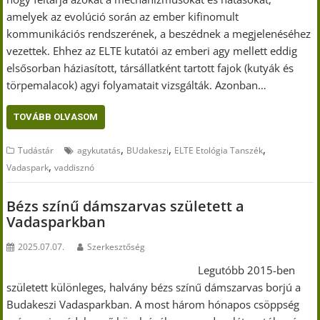
amelyek az evolúció során az ember kifinomult
kommunikációs rendszerének, a beszédnek a megjelenéséhez
vezettek. Ehhez az ELTE kutatói az emberi agy mellett eddig
elsősorban háziasított, társállatként tartott fajok (kutyák és
törpemalacok) agyi folyamatait vizsgálták. Azonban…
TOVÁBB OLVASOM
,
,
,
Tudástár
agykutatás
BUdakeszi
ELTE Etológia Tanszék
,
Vadaspark
vaddisznó
Bézs színű dámszarvas született a
Vadasparkban
2025.07.07.
Szerkesztőség
Legutóbb 2015-ben
született különleges, halvány bézs színű dámszarvas borjú a
Budakeszi Vadasparkban. A most három hónapos csöppség