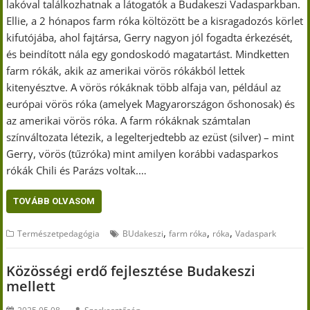
lakóval találkozhatnak a látogatók a Budakeszi Vadasparkban.
Ellie, a 2 hónapos farm róka költözött be a kisragadozós körlet
kifutójába, ahol fajtársa, Gerry nagyon jól fogadta érkezését,
és beindított nála egy gondoskodó magatartást. Mindketten
farm rókák, akik az amerikai vörös rókákból lettek
kitenyésztve. A vörös rókáknak több alfaja van, például az
európai vörös róka (amelyek Magyarországon őshonosak) és
az amerikai vörös róka. A farm rókáknak számtalan
színváltozata létezik, a legelterjedtebb az ezüst (silver) – mint
Gerry, vörös (tűzróka) mint amilyen korábbi vadasparkos
rókák Chili és Parázs voltak.…
TOVÁBB OLVASOM
,
,
,
Természetpedagógia
BUdakeszi
farm róka
róka
Vadaspark
Közösségi erdő fejlesztése Budakeszi
mellett