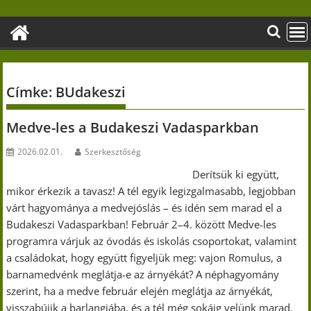
Skip
to
content
Címke:
BUdakeszi
Medve-les a Budakeszi Vadasparkban
2026.02.01.
Szerkesztőség
Derítsük ki együtt,
mikor érkezik a tavasz! A tél egyik legizgalmasabb, legjobban
várt hagyománya a medvejóslás – és idén sem marad el a
Budakeszi Vadasparkban! Február 2–4. között Medve-les
programra várjuk az óvodás és iskolás csoportokat, valamint
a családokat, hogy együtt figyeljük meg: vajon Romulus, a
barnamedvénk meglátja-e az árnyékát? A néphagyomány
szerint, ha a medve február elején meglátja az árnyékát,
visszabújik a barlangjába, és a tél még sokáig velünk marad.