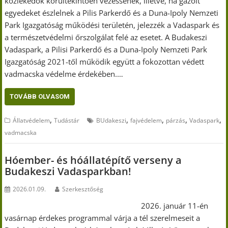
közlekedők körültekintően vezessenek, illetve, ha gázolt
egyedeket észlelnek a Pilis Parkerdő és a Duna-Ipoly Nemzeti
Park Igazgatóság működési területén, jelezzék a Vadaspark és
a természetvédelmi őrszolgálat felé az esetet. A Budakeszi
Vadaspark, a Pilisi Parkerdő és a Duna-Ipoly Nemzeti Park
Igazgatóság 2021-től működik együtt a fokozottan védett
vadmacska védelme érdekében.…
TOVÁBB OLVASOM
,
,
,
,
,
Állatvédelem
Tudástár
BUdakeszi
fajvédelem
párzás
Vadaspark
vadmacska
Hóember- és hóállatépítő verseny a
Budakeszi Vadasparkban!
2026.01.09.
Szerkesztőség
2026. január 11-én
vasárnap érdekes programmal várja a tél szerelmeseit a