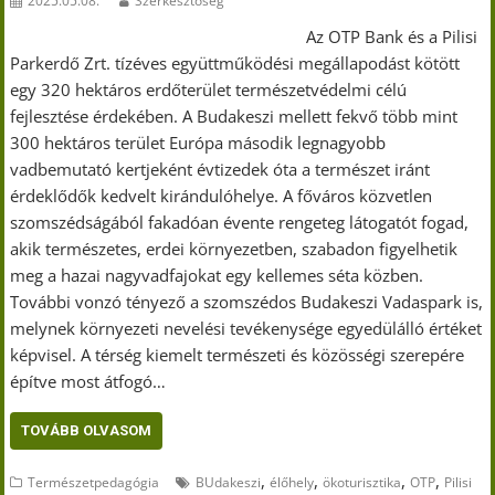
2025.05.08.
Szerkesztőség
Az OTP Bank és a Pilisi
Parkerdő Zrt. tízéves együttműködési megállapodást kötött
egy 320 hektáros erdőterület természetvédelmi célú
fejlesztése érdekében. A Budakeszi mellett fekvő több mint
300 hektáros terület Európa második legnagyobb
vadbemutató kertjeként évtizedek óta a természet iránt
érdeklődők kedvelt kirándulóhelye. A főváros közvetlen
szomszédságából fakadóan évente rengeteg látogatót fogad,
akik természetes, erdei környezetben, szabadon figyelhetik
meg a hazai nagyvadfajokat egy kellemes séta közben.
További vonzó tényező a szomszédos Budakeszi Vadaspark is,
melynek környezeti nevelési tevékenysége egyedülálló értéket
képvisel. A térség kiemelt természeti és közösségi szerepére
építve most átfogó…
TOVÁBB OLVASOM
,
,
,
,
Természetpedagógia
BUdakeszi
élőhely
ökoturisztika
OTP
Pilisi