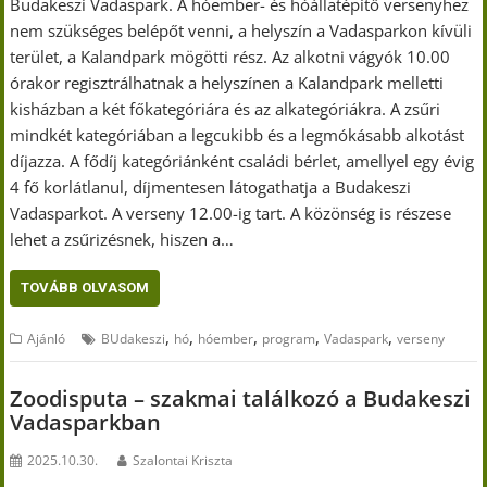
Budakeszi Vadaspark. A hóember- és hóállatépítő versenyhez
nem szükséges belépőt venni, a helyszín a Vadasparkon kívüli
terület, a Kalandpark mögötti rész. Az alkotni vágyók 10.00
órakor regisztrálhatnak a helyszínen a Kalandpark melletti
kisházban a két főkategóriára és az alkategóriákra. A zsűri
mindkét kategóriában a legcukibb és a legmókásabb alkotást
díjazza. A fődíj kategóriánként családi bérlet, amellyel egy évig
4 fő korlátlanul, díjmentesen látogathatja a Budakeszi
Vadasparkot. A verseny 12.00-ig tart. A közönség is részese
lehet a zsűrizésnek, hiszen a…
TOVÁBB OLVASOM
,
,
,
,
,
Ajánló
BUdakeszi
hó
hóember
program
Vadaspark
verseny
Zoodisputa – szakmai találkozó a Budakeszi
Vadasparkban
2025.10.30.
Szalontai Kriszta