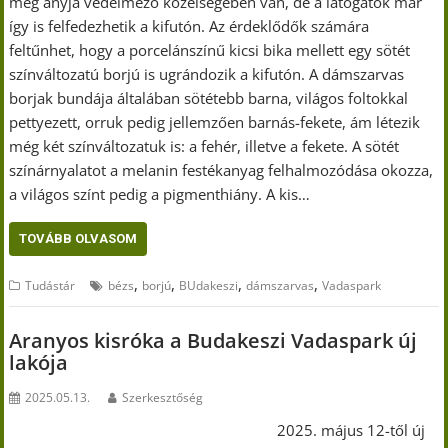
még anyja védelmező közelségében van, de a látogatók már
így is felfedezhetik a kifutón. Az érdeklődők számára
feltűnhet, hogy a porcelánszínű kicsi bika mellett egy sötét
színváltozatú borjú is ugrándozik a kifutón. A dámszarvas
borjak bundája általában sötétebb barna, világos foltokkal
pettyezett, orruk pedig jellemzően barnás-fekete, ám létezik
még két színváltozatuk is: a fehér, illetve a fekete. A sötét
színárnyalatot a melanin festékanyag felhalmozódása okozza,
a világos színt pedig a pigmenthiány. A kis…
TOVÁBB OLVASOM
,
,
,
,
Tudástár
bézs
borjú
BUdakeszi
dámszarvas
Vadaspark
Aranyos kisróka a Budakeszi Vadaspark új
lakója
2025.05.13.
Szerkesztőség
2025. május 12-től új