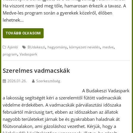
Ha viszont nem ijed meg tőle, hamarosan érkezik a tavasz. A
Medve-les program során a gyerekek közelről, élőben
lehetnek…
TOVÁBB OLVASOM
,
,
,
,
Ajánló
BUdakeszi
hagyomány
környezeti nevelés
medve
,
program
Vadaspark
Szerelmes vadmacskák
2026.01.26.
Szerkesztőség
A Budakeszi Vadaspark
a lakosság segítségét kéri a szerelemtől fűtött vadmacskák
védelme érdekében. A vadmacskák párválasztási időszaka
februártól márciusig tart, ebben az időszakban az állatok
nagyobb területeket járnak be és gyakrabban haladnak át
főútvonalakon, ami gázoláshoz vezethet. Kérjük, hogy a