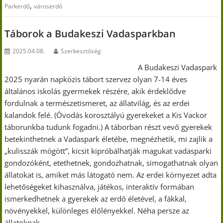
,
Parkerdő
városerdő
Táborok a Budakeszi Vadasparkban
2025.04.08.
Szerkesztőség
A Budakeszi Vadaspark
2025 nyarán napközis tábort szervez olyan 7-14 éves
általános iskolás gyermekek részére, akik érdeklődve
fordulnak a természetismeret, az állatvilág, és az erdei
kalandok felé. (Óvodás korosztályú gyerekeket a Kis Vackor
táborunkba tudunk fogadni.) A táborban részt vevő gyerekek
betekinthetnek a Vadaspark életébe, megnézhetik, mi zajlik a
„kulisszák mögött”, kicsit kipróbálhatják magukat vadasparki
gondozóként, etethetnek, gondozhatnak, simogathatnak olyan
állatokat is, amiket más látogató nem. Az erdei környezet adta
lehetőségeket kihasználva, játékos, interaktív formában
ismerkedhetnek a gyerekek az erdő életével, a fákkal,
növényekkel, különleges élőlényekkel. Néha persze az
állatoknak…