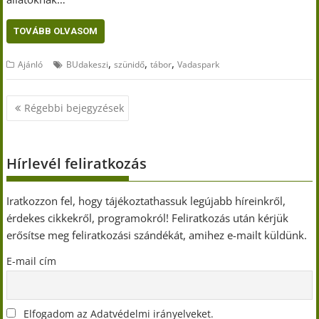
TOVÁBB OLVASOM
,
,
,
Ajánló
BUdakeszi
szünidő
tábor
Vadaspark
Bejegyzés
Régebbi bejegyzések
navigáció
Hírlevél feliratkozás
Iratkozzon fel, hogy tájékoztathassuk legújabb híreinkről,
érdekes cikkekről, programokról! Feliratkozás után kérjük
erősítse meg feliratkozási szándékát, amihez e-mailt küldünk.
E-mail cím
Elfogadom az Adatvédelmi irányelveket.