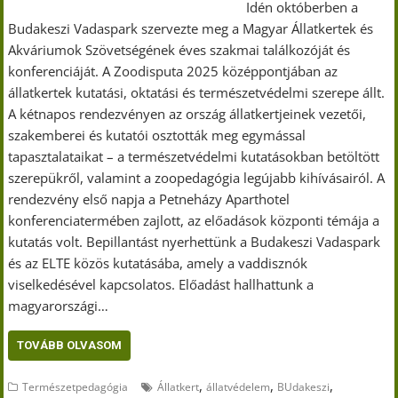
Idén októberben a
Budakeszi Vadaspark szervezte meg a Magyar Állatkertek és
Akváriumok Szövetségének éves szakmai találkozóját és
konferenciáját. A Zoodisputa 2025 középpontjában az
állatkertek kutatási, oktatási és természetvédelmi szerepe állt.
A kétnapos rendezvényen az ország állatkertjeinek vezetői,
szakemberei és kutatói osztották meg egymással
tapasztalataikat – a természetvédelmi kutatásokban betöltött
szerepükről, valamint a zoopedagógia legújabb kihívásairól. A
rendezvény első napja a Petneházy Aparthotel
konferenciatermében zajlott, az előadások központi témája a
kutatás volt. Bepillantást nyerhettünk a Budakeszi Vadaspark
és az ELTE közös kutatásába, amely a vaddisznók
viselkedésével kapcsolatos. Előadást hallhattunk a
magyarországi…
TOVÁBB OLVASOM
,
,
,
Természetpedagógia
Állatkert
állatvédelem
BUdakeszi