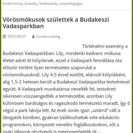
,
,
,
konferencia
kutatás
Vadaspark
zoopedagógia
Vörösmókusok születtek a Budakeszi
Vadasparkban
2025.08.07.
Szerkesztőség
Történelmi esemény a
Budakeszi Vadasparkban: Lily, mindenki kedvenc mókusa
életet adott öt kölyöknek, ezzel a Vadaspark fennállása óta
először történt ilyen természetes szaporulat a
vörösmókusoknál. Lily 4,5 évvel ezelőtt, elárvult kölyökként,
alig 1,5-2 hetesen került a Budakeszi Vadasparkba testvéreivel
együtt. A Vadaspark munkatársai nevelték fel, testvéreit
sikeresen visszaengedték a természetbe, azonban Lily
különösen barátságos és ragaszkodó természetű maradt, így ő
végül a park lakója lett. Az évek során igazi „sztárrá” vált a
látogatók körében, gyakran találkozhattak vele edukációs
programokon, környezeti nevelési foglalkozásokon, sőt a
nyári táborok résztvevői is megismerhették őt.…