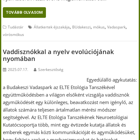
TOVÁBB OLVASOM
,
,
,
,
Tudástár
Állatkertek éjszakája
BUdakeszi
mókus
Vadaspark
vörösmókus
Vaddisznókkal a nyelv evolúciójának
nyomában
2025.07.17.
Szerkesztőség
Egyedülálló agykutatás:
a Budakeszi Vadaspark az ELTE Etológia Tanszékével
együttműködésben a világon elsőként vizsgálja vaddisznók
agyműködését egy különleges, beavatkozást nem igénylő, az
állatok számára teljesen ártalmatlan mérési módszer
segítségével. Az ELTE Etológia Tanszékének Neuroetológiai
Kutatócsoportja több, mint egy évtizede kutatja állatok és
emberek egymás közti kommunikációját és agyműködésüket,
hogy feltárja azokat a mechanizmusokat és hatásokat,