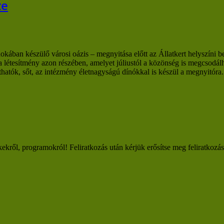
ze
an készülő városi oázis – megnyitása előtt az Állatkert helyszíni bejár
 a létesítmény azon részében, amelyet júliustól a közönség is megcsodá
 láthatók, sőt, az intézmény életnagyságú dínókkal is készül a megnyit
kekről, programokról! Feliratkozás után kérjük erősítse meg feliratkozá