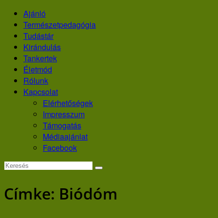
Skip
Ajánló
to
Természetpedagógia
content
Tudástár
Kirándulás
Tankertek
Életmód
Rólunk
Kapcsolat
Elérhetőségek
Impresszum
Támogatás
Médiaajánlat
Facebook
Címke:
Biódóm