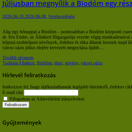
Júliusban megnyílik a Biodóm egy rés
2026.06.10.
2026.06.08.
Szerkesztőség
Alig egy hónappal a Biodóm – pontosabban a Biodóm központi csarnokáb
dr. Sós Endre, az Állatkert főigazgatója vezette végig munkatársaival
trópusi-szubtrópusi növények, érdekes és ritka állatok lesznek majd
városi oázis július elejére tervezett megnyitása újabb…
Tovább olvasom
Tudástár
Állatkert
,
Biódóm
,
dinó
,
növény
,
városi oázis
Hírlevél feliratkozás
Iratkozzon fel, hogy tájékoztathassuk legújabb híreinkről, érdekes cik
E-mail cím
Elfogadom az Adatvédelmi irányelveket.
Gyűjtemények