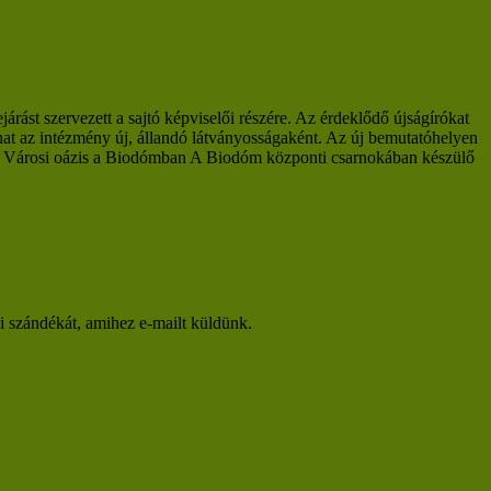
ást szervezett a sajtó képviselői részére. Az érdeklődő újságírókat
lhat az intézmény új, állandó látványosságaként. Az új bemutatóhelyen
óra. Városi oázis a Biodómban A Biodóm központi csarnokában készülő
si szándékát, amihez e-mailt küldünk.