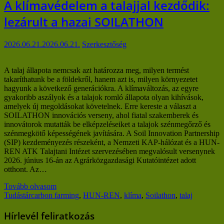
A klímavédelem a talajjal kezdődik:
lezárult a hazai SOILATHON
2026.06.21.
2026.06.21.
Szerkesztőség
A talaj állapota nemcsak azt határozza meg, milyen termést
takaríthatunk be a földekről, hanem azt is, milyen környezetet
hagyunk a következő generációkra. A klímaváltozás, az egyre
gyakoribb aszályok és a talajok romló állapota olyan kihívások,
amelyek új megoldásokat követelnek. Erre kereste a választ a
SOILATHON innovációs verseny, ahol fiatal szakemberek és
innovátorok mutatták be elképzeléseiket a talajok szénmegőrző és
szénmegkötő képességének javítására. A Soil Innovation Partnership
(SIP) kezdeményezés részeként, a Nemzeti KAP-hálózat és a HUN-
REN ATK Talajtani Intézet szervezésében megvalósult versenynek
2026. június 16-án az Agrárközgazdasági Kutatóintézet adott
otthont. Az…
Tovább olvasom
Tudástár
carbon farming
,
HUN-REN
,
klíma
,
Soilathon
,
talaj
Hírlevél feliratkozás