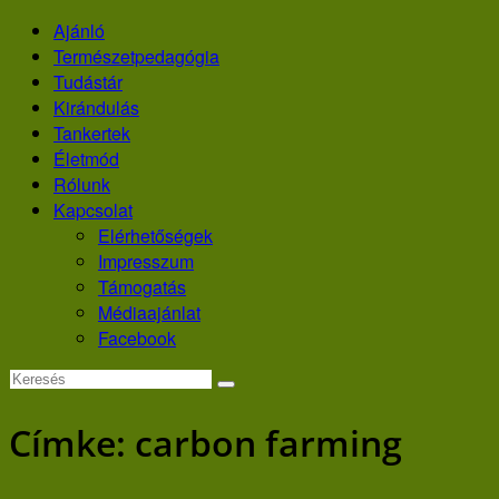
Skip
Ajánló
to
Természetpedagógia
content
Tudástár
Kirándulás
Tankertek
Életmód
Rólunk
Kapcsolat
Elérhetőségek
Impresszum
Támogatás
Médiaajánlat
Facebook
Címke:
carbon farming