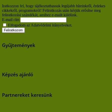
Iratkozzon fel, hogy tájékoztathassuk legújabb híreinkről, érdekes
cikkekről, programokról! Feliratkozás után kérjük erősítse meg
feliratkozási szándékát, amihez e-mailt küldünk.
E-mail cím
Elfogadom az Adatvédelmi irányelveket.
Gyűjtemények
Képzés ajánló
Partnereket keresünk