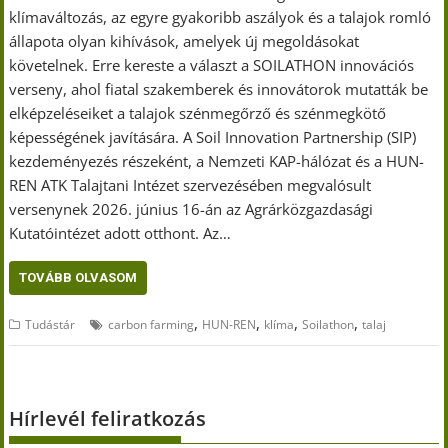
klímaváltozás, az egyre gyakoribb aszályok és a talajok romló
állapota olyan kihívások, amelyek új megoldásokat
követelnek. Erre kereste a választ a SOILATHON innovációs
verseny, ahol fiatal szakemberek és innovátorok mutatták be
elképzeléseiket a talajok szénmegőrző és szénmegkötő
képességének javítására. A Soil Innovation Partnership (SIP)
kezdeményezés részeként, a Nemzeti KAP-hálózat és a HUN-
REN ATK Talajtani Intézet szervezésében megvalósult
versenynek 2026. június 16-án az Agrárközgazdasági
Kutatóintézet adott otthont. Az…
TOVÁBB OLVASOM
,
,
,
,
Tudástár
carbon farming
HUN-REN
klíma
Soilathon
talaj
Hírlevél feliratkozás