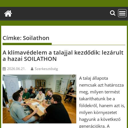
Skip
to
content
Címke:
Soilathon
A klímavédelem a talajjal kezdődik: lezárult
a hazai SOILATHON
2026.06.21.
Szerkesztőség
A talaj állapota
nemcsak azt határozza
meg, milyen termést
takaríthatunk be a
földekről, hanem azt is,
milyen környezetet
hagyunk a következő
generációkra. A