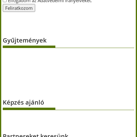
Elfogadom az Adatvédelmi irányelveket.
Gyűjtemények
Képzés ajánló
Partnereket keresünk