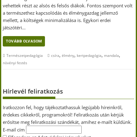
vehettek részt az alsós és felsős diákok. Fontos szempont volt
a természethez kapcsolódás és élménygazdag jellemző
mellett, a költségek minimalizálása is. Egykori erdei
játszótéri…
TOVÁBB OLVASOM
,
,
,
,
Természetpedagógia
csíra
élmény
kertpedagógia
mandala
növényi festés
Hírlevél feliratkozás
Iratkozzon fel, hogy tájékoztathassuk legújabb híreinkről,
érdekes cikkekről, programokról! Feliratkozás után kérjük
erősítse meg feliratkozási szándékát, amihez e-mailt küldünk.
E-mail cím