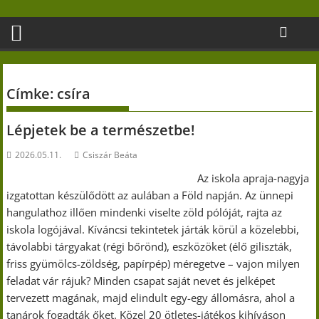
Skip
to
content
Címke:
csíra
Lépjetek be a természetbe!
2026.05.11.
Csiszár Beáta
Az iskola apraja-nagyja
izgatottan készülődött az aulában a Föld napján. Az ünnepi
hangulathoz illően mindenki viselte zöld pólóját, rajta az
iskola logójával. Kíváncsi tekintetek járták körül a közelebbi,
távolabbi tárgyakat (régi bőrönd), eszközöket (élő giliszták,
friss gyümölcs-zöldség, papírpép) méregetve – vajon milyen
feladat vár rájuk? Minden csapat saját nevet és jelképet
tervezett magának, majd elindult egy-egy állomásra, ahol a
tanárok fogadták őket. Közel 20 ötletes-játékos kihíváson