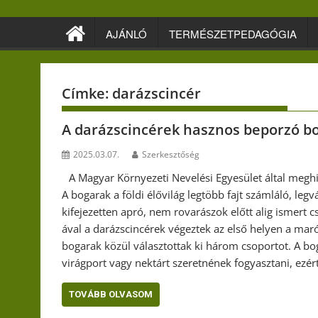
Skip
to
AJÁNLÓ
TERMÉSZETPEDAGÓGIA
content
Címke:
darázscincér
A darázscincérek hasznos beporzó b
2025.03.07.
Szerkesztőség
A Magyar Környezeti Nevelési Egyesület által meghi
A bogarak a földi élővilág legtöbb fajt számláló, leg
kifejezetten apró, nem rovarászok előtt alig ismert 
ával a darázscincérek végeztek az első helyen a maró
bogarak közül választottak ki három csoportot. A bo
virágport vagy nektárt szeretnének fogyasztani, ezér
TOVÁBB OLVASOM