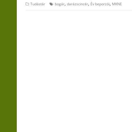
,
,
,
Tudástár
bogár
darázscincér
Év beporzói
MKNE