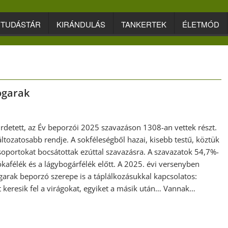
TUDÁSTÁR
KIRÁNDULÁS
TANKERTEK
ÉLETMÓD
ogarak
rdetett, az Év beporzói 2025 szavazáson 1308-an vettek részt.
változatosabb rendje. A sokféleségből hazai, kisebb testű, köztük
csoportokat bocsátottak ezúttal szavazásra. A szavazatok 54,7%-
kafélék és a lágybogárfélék előtt. A 2025. évi versenyben
garak beporzó szerepe is a táplálkozásukkal kapcsolatos:
t keresik fel a virágokat, egyiket a másik után… Vannak…