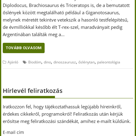
Diplodocus, Brachiosaurus és Triceratops is, de a bemutatott
őslények között megtalálható például a Giganotosaurus,
melynek méretét tekintve vetekszik a hasonló testfelépítésű,
de évmilliókkal később élt T-rex-szel, maradványait pedig
Argentínában találták meg a…
TOVÁBB OLVASOM
,
,
,
,
Ajánló
Biodóm
dino
dinoszaurusz
őslénytan
paleontológia
Hírlevél feliratkozás
Iratkozzon fel, hogy tájékoztathassuk legújabb híreinkről,
érdekes cikkekről, programokról! Feliratkozás után kérjük
erősítse meg feliratkozási szándékát, amihez e-mailt küldünk.
E-mail cím