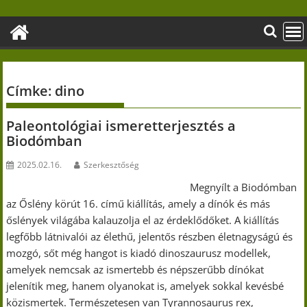
Skip
to
content
Címke:
dino
Paleontológiai ismeretterjesztés a
Biodómban
2025.02.16.
Szerkesztőség
Megnyílt a Biodómban
az Őslény körút 16. című kiállítás, amely a dínók és más
őslények világába kalauzolja el az érdeklődőket. A kiállítás
legfőbb látnivalói az élethű, jelentős részben életnagyságú és
mozgó, sőt még hangot is kiadó dinoszaurusz modellek,
amelyek nemcsak az ismertebb és népszerűbb dínókat
jelenítik meg, hanem olyanokat is, amelyek sokkal kevésbé
közismertek. Természetesen van Tyrannosaurus rex,