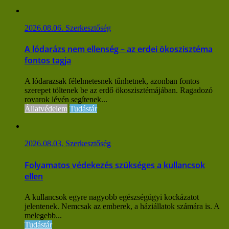
2026.08.06.
Szerkesztőség
A lódarázs nem ellenség – az erdei ökoszisztéma
fontos tagja
A lódarazsak félelmetesnek tűnhetnek, azonban fontos
szerepet töltenek be az erdő ökoszisztémájában. Ragadozó
rovarok lévén segítenek...
Állatvédelem
Tudástár
2026.08.03.
Szerkesztőség
Folyamatos védekezés szükséges a kullancsok
ellen
A kullancsok egyre nagyobb egészségügyi kockázatot
jelentenek. Nemcsak az emberek, a háziállatok számára is. A
melegebb...
Tudástár