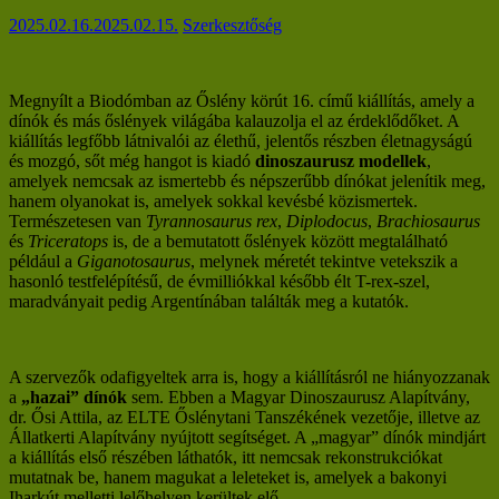
2025.02.16.
2025.02.15.
Szerkesztőség
Megnyílt a Biodómban az Őslény körút 16. című kiállítás, amely a
dínók és más őslények világába kalauzolja el az érdeklődőket. A
kiállítás legfőbb látnivalói az élethű, jelentős részben életnagyságú
és mozgó, sőt még hangot is kiadó
dinoszaurusz modellek
,
amelyek nemcsak az ismertebb és népszerűbb dínókat jelenítik meg,
hanem olyanokat is, amelyek sokkal kevésbé közismertek.
Természetesen van
Tyrannosaurus rex
,
Diplodocus
,
Brachiosaurus
és
Triceratops
is, de a bemutatott őslények között megtalálható
például a
Giganotosaurus
, melynek méretét tekintve vetekszik a
hasonló testfelépítésű, de évmilliókkal később élt T-rex-szel,
maradványait pedig Argentínában találták meg a kutatók.
A szervezők odafigyeltek arra is, hogy a kiállításról ne hiányozzanak
a
„hazai” dínók
sem. Ebben a Magyar Dinoszaurusz Alapítvány,
dr. Ősi Attila, az ELTE Őslénytani Tanszékének vezetője, illetve az
Állatkerti Alapítvány nyújtott segítséget. A „magyar” dínók mindjárt
a kiállítás első részében láthatók, itt nemcsak rekonstrukciókat
mutatnak be, hanem magukat a leleteket is, amelyek a bakonyi
Iharkút melletti lelőhelyen kerültek elő.