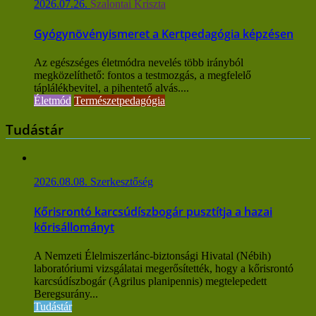
2026.07.26.
Szalontai Kriszta
Gyógynövényismeret a Kertpedagógia képzésen
Az egészséges életmódra nevelés több irányból
megközelíthető: fontos a testmozgás, a megfelelő
táplálékbevitel, a pihentető alvás....
Életmód
Természetpedagógia
Tudástár
2026.08.08.
Szerkesztőség
Kőrisrontó karcsúdíszbogár pusztítja a hazai
kőrisállományt
A Nemzeti Élelmiszerlánc-biztonsági Hivatal (Nébih)
laboratóriumi vizsgálatai megerősítették, hogy a kőrisrontó
karcsúdíszbogár (Agrilus planipennis) megtelepedett
Beregsurány...
Tudástár