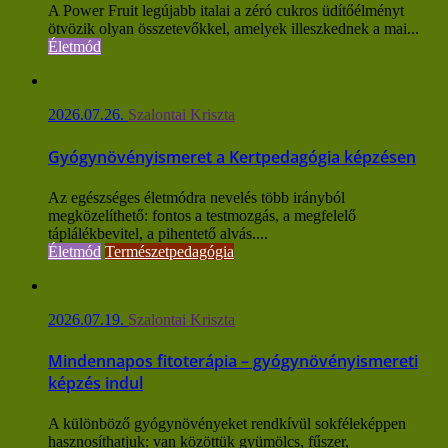
A Power Fruit legújabb italai a zéró cukros üdítőélményt
ötvözik olyan összetevőkkel, amelyek illeszkednek a mai...
Életmód
2026.07.26.
Szalontai Kriszta
Gyógynövényismeret a Kertpedagógia képzésen
Az egészséges életmódra nevelés több irányból
megközelíthető: fontos a testmozgás, a megfelelő
táplálékbevitel, a pihentető alvás....
Életmód
Természetpedagógia
2026.07.19.
Szalontai Kriszta
Mindennapos fitoterápia – gyógynövényismereti
képzés indul
A különböző gyógynövényeket rendkívül sokféleképpen
hasznosíthatjuk: van közöttük gyümölcs, fűszer,