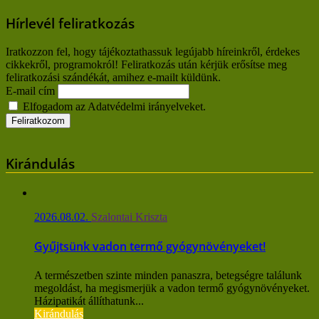
Hírlevél feliratkozás
Iratkozzon fel, hogy tájékoztathassuk legújabb híreinkről, érdekes
cikkekről, programokról! Feliratkozás után kérjük erősítse meg
feliratkozási szándékát, amihez e-mailt küldünk.
E-mail cím
Elfogadom az Adatvédelmi irányelveket.
Kirándulás
2026.08.02.
Szalontai Kriszta
Gyűjtsünk vadon termő gyógynövényeket!
A természetben szinte minden panaszra, betegségre találunk
megoldást, ha megismerjük a vadon termő gyógynövényeket.
Házipatikát állíthatunk...
Kirándulás