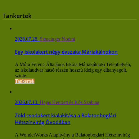
Tankertek
2026.07.28.
Stencinger Noémi
Egy iskolakert négy évszaka Máriakálnokon
A Móra Ferenc Általános Iskola Máriakálnoki Telephelyén,
az iskolaudvar hátsó részén hosszú ideig egy elhanyagolt,
szinte...
Tankertek
2026.07.13.
Hajas Henriett és Kós Szabina
Zöld csodakert kialakítása a Balatonboglári
Hétszínvirág Óvodában
A WonderWorks Alapítvány a Balatonboglári Hétszínvirág