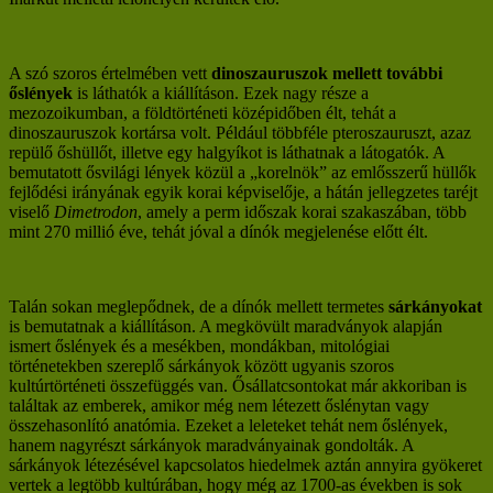
A szó szoros értelmében vett
dinoszauruszok mellett további
őslények
is láthatók a kiállításon. Ezek nagy része a
mezozoikumban, a földtörténeti középidőben élt, tehát a
dinoszauruszok kortársa volt. Például többféle pteroszauruszt, azaz
repülő őshüllőt, illetve egy halgyíkot is láthatnak a látogatók. A
bemutatott ősvilági lények közül a „korelnök” az emlősszerű hüllők
fejlődési irányának egyik korai képviselője, a hátán jellegzetes taréjt
viselő
Dimetrodon
, amely a perm időszak korai szakaszában, több
mint 270 millió éve, tehát jóval a dínók megjelenése előtt élt.
Talán sokan meglepődnek, de a dínók mellett termetes
sárkányokat
is bemutatnak a kiállításon. A megkövült maradványok alapján
ismert őslények és a mesékben, mondákban, mitológiai
történetekben szereplő sárkányok között ugyanis szoros
kultúrtörténeti összefüggés van. Ősállatcsontokat már akkoriban is
találtak az emberek, amikor még nem létezett őslénytan vagy
összehasonlító anatómia. Ezeket a leleteket tehát nem őslények,
hanem nagyrészt sárkányok maradványainak gondolták. A
sárkányok létezésével kapcsolatos hiedelmek aztán annyira gyökeret
vertek a legtöbb kultúrában, hogy még az 1700-as években is sok