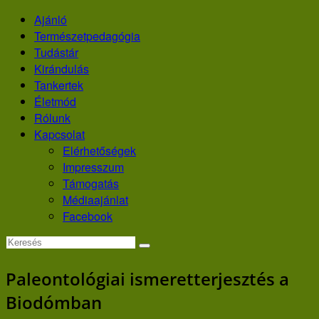
Skip
Ajánló
to
Természetpedagógia
content
Tudástár
Kirándulás
Tankertek
Életmód
Rólunk
Kapcsolat
Elérhetőségek
Impresszum
Támogatás
Médiaajánlat
Facebook
Paleontológiai ismeretterjesztés a
Biodómban