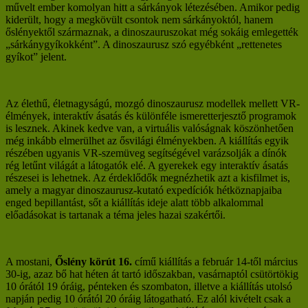
művelt ember komolyan hitt a sárkányok létezésében. Amikor pedig
kiderült, hogy a megkövült csontok nem sárkányoktól, hanem
őslényektől származnak, a dinoszauruszokat még sokáig emlegették
„sárkánygyíkokként”. A dinoszaurusz szó egyébként „rettenetes
gyíkot” jelent.
Az élethű, életnagyságú, mozgó dinoszaurusz modellek mellett VR-
élmények, interaktív ásatás és különféle ismeretterjesztő programok
is lesznek. Akinek kedve van, a virtuális valóságnak köszönhetően
még inkább elmerülhet az ősvilági élményekben. A kiállítás egyik
részében ugyanis VR-szemüveg segítségével varázsolják a dínók
rég letűnt világát a látogatók elé. A gyerekek egy interaktív ásatás
részesei is lehetnek. Az érdeklődők megnézhetik azt a kisfilmet is,
amely a magyar dinoszaurusz-kutató expedíciók hétköznapjaiba
enged bepillantást, sőt a kiállítás ideje alatt több alkalommal
előadásokat is tartanak a téma jeles hazai szakértői.
A mostani,
Őslény körút 16.
című kiállítás a február 14-től március
30-ig, azaz bő hat héten át tartó időszakban, vasárnaptól csütörtökig
10 órától 19 óráig, pénteken és szombaton, illetve a kiállítás utolsó
napján pedig 10 órától 20 óráig látogatható. Ez alól kivételt csak a