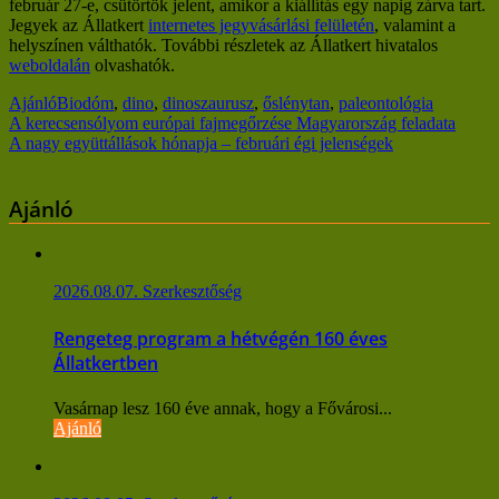
február 27-e, csütörtök jelent, amikor a kiállítás egy napig zárva tart.
Jegyek az Állatkert
internetes jegyvásárlási felületén
, valamint a
helyszínen válthatók. További részletek az Állatkert hivatalos
weboldalán
olvashatók.
Ajánló
Biodóm
,
dino
,
dinoszaurusz
,
őslénytan
,
paleontológia
Bejegyzés
A kerecsensólyom európai fajmegőrzése Magyarország feladata
A nagy együttállások hónapja – februári égi jelenségek
navigáció
Ajánló
2026.08.07.
Szerkesztőség
Rengeteg program a hétvégén 160 éves
Állatkertben
Vasárnap lesz 160 éve annak, hogy a Fővárosi...
Ajánló