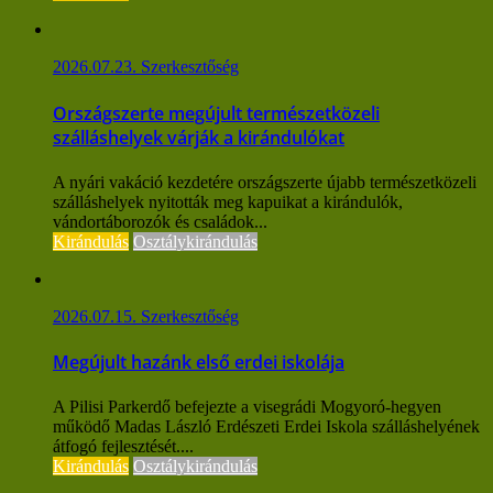
2026.07.23.
Szerkesztőség
Országszerte megújult természetközeli
szálláshelyek várják a kirándulókat
A nyári vakáció kezdetére országszerte újabb természetközeli
szálláshelyek nyitották meg kapuikat a kirándulók,
vándortáborozók és családok...
Kirándulás
Osztálykirándulás
2026.07.15.
Szerkesztőség
Megújult hazánk első erdei iskolája
A Pilisi Parkerdő befejezte a visegrádi Mogyoró-hegyen
működő Madas László Erdészeti Erdei Iskola szálláshelyének
átfogó fejlesztését....
Kirándulás
Osztálykirándulás