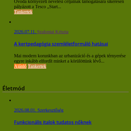
Óvoda környezeti nevelési céljainak támogatására sikeresen
pályázott a Tesco „Start...
Tankertek
2026.07.11.
Szalontai Kriszta
A kertpedagógia szemléletformáló hatásai
Mai modern korunkban az urbanizáció és a gépek térnyerése
egyre inkább elfordít minket a körülöttünk lévő...
Ajánló
Tankertek
Életmód
2026.08.01.
Szerkesztőség
Funkcionális italok tudatos nőknek