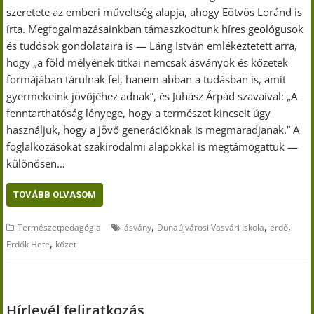
szeretete az emberi műveltség alapja, ahogy Eötvös Loránd is
írta. Megfogalmazásainkban támaszkodtunk híres geológusok
és tudósok gondolataira is — Láng István emlékeztetett arra,
hogy „a föld mélyének titkai nemcsak ásványok és kőzetek
formájában tárulnak fel, hanem abban a tudásban is, amit
gyermekeink jövőjéhez adnak”, és Juhász Árpád szavaival: „A
fenntarthatóság lényege, hogy a természet kincseit úgy
használjuk, hogy a jövő generációknak is megmaradjanak.” A
foglalkozásokat szakirodalmi alapokkal is megtámogattuk —
különösen…
TOVÁBB OLVASOM
,
,
,
Természetpedagógia
ásvány
Dunaújvárosi Vasvári Iskola
erdő
,
Erdők Hete
kőzet
Hírlevél feliratkozás