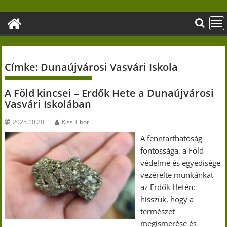
Skip
to
content
Címke:
Dunaújvárosi Vasvári Iskola
A Föld kincsei – Erdők Hete a Dunaújvárosi
Vasvári Iskolában
2025.10.20.
Kiss Tibor
A fenntarthatóság
fontossága, a Föld
védelme és egyedisége
vezérelte munkánkat
az Erdők Hetén:
hisszük, hogy a
természet
megismerése és