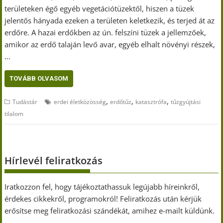
területeken égő egyéb vegetációtüzektől, hiszen a tüzek
jelentős hányada ezeken a területen keletkezik, és terjed át az
erdőre. A hazai erdőkben az ún. felszíni tüzek a jellemzőek,
amikor az erdő talaján levő avar, egyéb elhalt növényi részek,
…
TOVÁBB OLVASOM
,
,
,
Tudástár
erdei életközösség
erdőtűz
katasztrófa
tűzgyújtási
tilalom
Hírlevél feliratkozás
Iratkozzon fel, hogy tájékoztathassuk legújabb híreinkről,
érdekes cikkekről, programokról! Feliratkozás után kérjük
erősítse meg feliratkozási szándékát, amihez e-mailt küldünk.