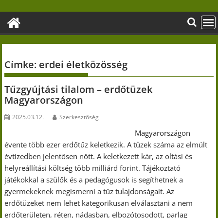
Skip
to
content
Címke:
erdei életközösség
Tűzgyújtási tilalom – erdőtüzek
Magyarországon
2025.03.12.
Szerkesztőség
Magyarországon
évente több ezer erdőtűz keletkezik. A tüzek száma az elmúlt
évtizedben jelentősen nőtt. A keletkezett kár, az oltási és
helyreállítási költség több milliárd forint. Tájékoztató
játékokkal a szülők és a pedagógusok is segíthetnek a
gyermekeknek megismerni a tűz tulajdonságait. Az
erdőtüzeket nem lehet kategorikusan elválasztani a nem
erdőterületen, réten, nádasban, elbozótosodott, parlag