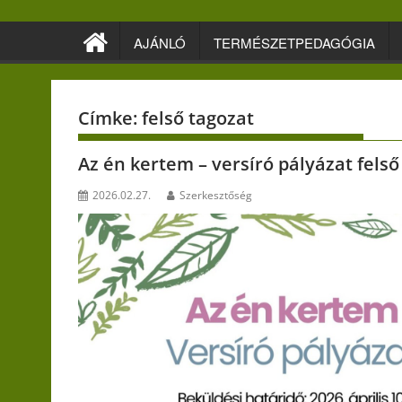
Skip
to
AJÁNLÓ
TERMÉSZETPEDAGÓGIA
content
Címke:
felső tagozat
Az én kertem – versíró pályázat fels
2026.02.27.
Szerkesztőség