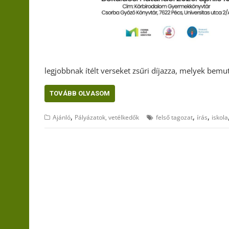
legjobbnak ítélt verseket zsűri díjazza, melyek bem
TOVÁBB OLVASOM
,
,
,
Ajánló
Pályázatok, vetélkedők
felső tagozat
írás
iskola