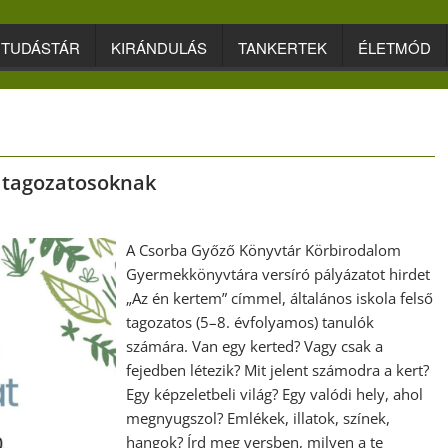
TUDÁSTÁR
KIRÁNDULÁS
TANKERTEK
ÉLETMÓD
ő tagozatosoknak
A Csorba Győző Könyvtár Körbirodalom
Gyermekkönyvtára versíró pályázatot hirdet
„Az én kertem” címmel, általános iskola felső
tagozatos (5–8. évfolyamos) tanulók
számára. Van egy kerted? Vagy csak a
fejedben létezik? Mit jelent számodra a kert?
Egy képzeletbeli világ? Egy valódi hely, ahol
megnyugszol? Emlékek, illatok, színek,
hangok? Írd meg versben, milyen a te