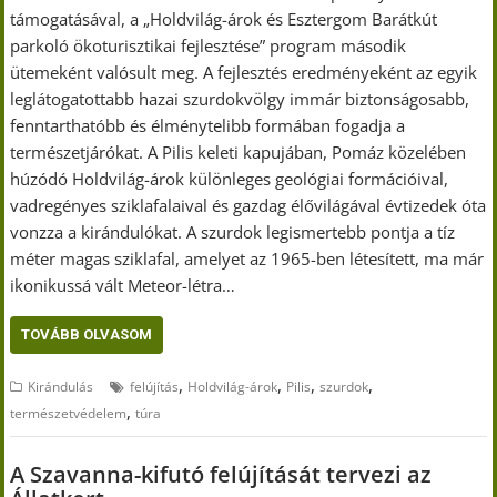
támogatásával, a „Holdvilág-árok és Esztergom Barátkút
parkoló ökoturisztikai fejlesztése” program második
ütemeként valósult meg. A fejlesztés eredményeként az egyik
leglátogatottabb hazai szurdokvölgy immár biztonságosabb,
fenntarthatóbb és élménytelibb formában fogadja a
természetjárókat. A Pilis keleti kapujában, Pomáz közelében
húzódó Holdvilág-árok különleges geológiai formációival,
vadregényes sziklafalaival és gazdag élővilágával évtizedek óta
vonzza a kirándulókat. A szurdok legismertebb pontja a tíz
méter magas sziklafal, amelyet az 1965-ben létesített, ma már
ikonikussá vált Meteor-létra…
TOVÁBB OLVASOM
,
,
,
,
Kirándulás
felújítás
Holdvilág-árok
Pilis
szurdok
,
természetvédelem
túra
A Szavanna-kifutó felújítását tervezi az