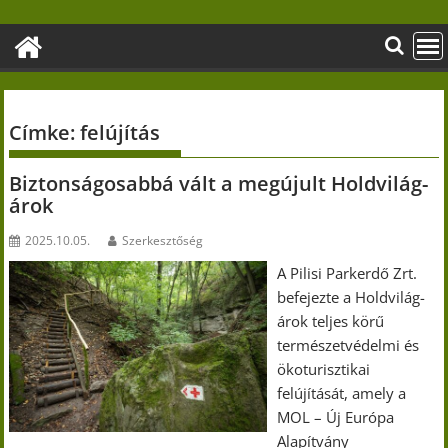
Skip
to
content
Címke:
felújítás
Biztonságosabbá vált a megújult Holdvilág-
árok
2025.10.05.
Szerkesztőség
A Pilisi Parkerdő Zrt.
befejezte a Holdvilág-
árok teljes körű
természetvédelmi és
ökoturisztikai
felújítását, amely a
MOL – Új Európa
Alapítvány