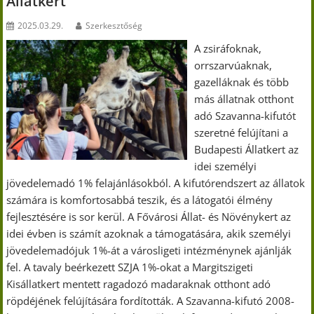
Állatkert
2025.03.29.
Szerkesztőség
A zsiráfoknak,
orrszarvúaknak,
gazelláknak és több
más állatnak otthont
adó Szavanna-kifutót
szeretné felújítani a
Budapesti Állatkert az
idei személyi
jövedelemadó 1% felajánlásokból. A kifutórendszert az állatok
számára is komfortosabbá teszik, és a látogatói élmény
fejlesztésére is sor kerül. A Fővárosi Állat- és Növénykert az
idei évben is számít azoknak a támogatására, akik személyi
jövedelemadójuk 1%-át a városligeti intézménynek ajánlják
fel. A tavaly beérkezett SZJA 1%-okat a Margitszigeti
Kisállatkert mentett ragadozó madaraknak otthont adó
röpdéjének felújítására fordították. A Szavanna-kifutó 2008-