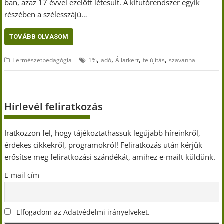
ban, azaz 17 évvel ezelőtt létesült. A kifutórendszer egyik
részében a szélesszájú…
TOVÁBB OLVASOM
,
,
,
,
Természetpedagógia
1%
adó
Állatkert
felújítás
szavanna
Hírlevél feliratkozás
Iratkozzon fel, hogy tájékoztathassuk legújabb híreinkről,
érdekes cikkekről, programokról! Feliratkozás után kérjük
erősítse meg feliratkozási szándékát, amihez e-mailt küldünk.
E-mail cím
Elfogadom az Adatvédelmi irányelveket.