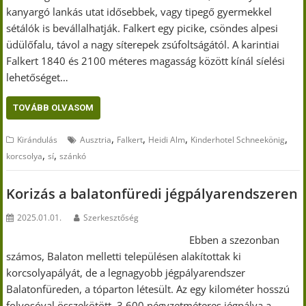
kanyargó lankás utat idősebbek, vagy tipegő gyermekkel
sétálók is bevállalhatják. Falkert egy picike, csöndes alpesi
üdülőfalu, távol a nagy síterepek zsúfoltságától. A karintiai
Falkert 1840 és 2100 méteres magasság között kínál síelési
lehetőséget…
TOVÁBB OLVASOM
,
,
,
,
Kirándulás
Ausztria
Falkert
Heidi Alm
Kinderhotel Schneekönig
,
,
korcsolya
sí
szánkó
Korizás a balatonfüredi jégpályarendszeren
2025.01.01.
Szerkesztőség
Ebben a szezonban
számos, Balaton melletti településen alakítottak ki
korcsolyapályát, de a legnagyobb jégpályarendszer
Balatonfüreden, a tóparton létesült. Az egy kilométer hosszú
folyosóval összekötött, 3.600 négyzetméteres jégpálya a