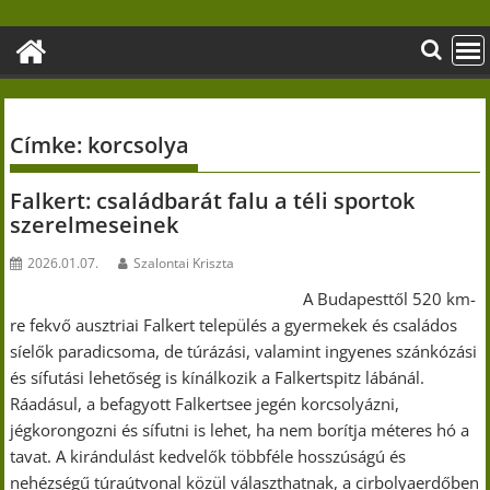
Skip
to
content
Címke:
korcsolya
Falkert: családbarát falu a téli sportok
szerelmeseinek
2026.01.07.
Szalontai Kriszta
A Budapesttől 520 km-
re fekvő ausztriai Falkert település a gyermekek és családos
síelők paradicsoma, de túrázási, valamint ingyenes szánkózási
és sífutási lehetőség is kínálkozik a Falkertspitz lábánál.
Ráadásul, a befagyott Falkertsee jegén korcsolyázni,
jégkorongozni és sífutni is lehet, ha nem borítja méteres hó a
tavat. A kirándulást kedvelők többféle hosszúságú és
nehézségű túraútvonal közül választhatnak, a cirbolyaerdőben