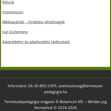
Rólunk
Impresszum
Médiaajánlat – Hirdetési lehetőségek
Jogi közlemény
Adatvédelmi és adatkezelési tájékoztató
Információ: 06-30-895-5395, szerkesztoseg@termeszet-
pedagogia.hu
Természetpedagógia magazin © Botanicon Kft. – Minden jog
fenntartva! © 2024-2026