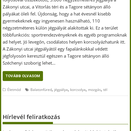
Zákonyi utcai, a Vitorlás téri és a Tagore sétányon álló
pályákat öleli fel. Újdonság, hogy a hat évesnél kisebb
gyermekeknek egy ingyenesen használható, 110
négyzetméteres külön jégpályát alakítottak ki. Ez a terület
többfunkciós: sportrendezvényeknek és egyéb programoknak
ad helyet. Jó levegőn, csodálatos helyen korcsolyázhatunk itt.
A Zákonyi utcai jégpályától egy fapalánkokkal védett
jégfolyosón keresztül egészen a Tagore sétányon álló
Széchenyi szoborig lehet…
TOVÁBB OLVASOM
,
,
,
,
Életmód
Balatonfüred
jégpálya
korcsolya
mozgás
tél
Hírlevél feliratkozás