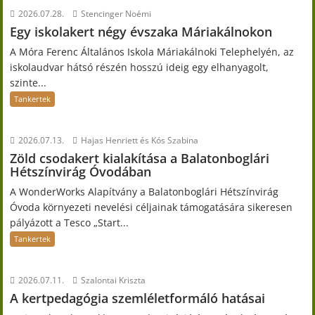
2026.07.28.
Stencinger Noémi
Egy iskolakert négy évszaka Máriakálnokon
A Móra Ferenc Általános Iskola Máriakálnoki Telephelyén, az
iskolaudvar hátsó részén hosszú ideig egy elhanyagolt,
szinte...
Tankertek
2026.07.13.
Hajas Henriett és Kós Szabina
Zöld csodakert kialakítása a Balatonboglári
Hétszínvirág Óvodában
A WonderWorks Alapítvány a Balatonboglári Hétszínvirág
Óvoda környezeti nevelési céljainak támogatására sikeresen
pályázott a Tesco „Start...
Tankertek
2026.07.11.
Szalontai Kriszta
A kertpedagógia szemléletformáló hatásai