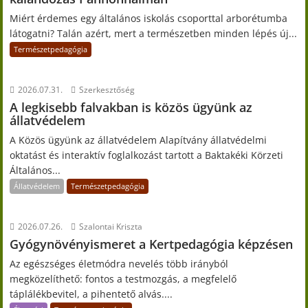
Miért érdemes egy általános iskolás csoporttal arborétumba
látogatni? Talán azért, mert a természetben minden lépés új...
Természetpedagógia
2026.07.31.
Szerkesztőség
A legkisebb falvakban is közös ügyünk az
állatvédelem
A Közös ügyünk az állatvédelem Alapítvány állatvédelmi
oktatást és interaktív foglalkozást tartott a Baktakéki Körzeti
Általános...
Állatvédelem
Természetpedagógia
2026.07.26.
Szalontai Kriszta
Gyógynövényismeret a Kertpedagógia képzésen
Az egészséges életmódra nevelés több irányból
megközelíthető: fontos a testmozgás, a megfelelő
táplálékbevitel, a pihentető alvás....