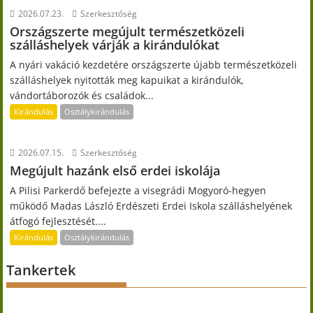
2026.07.23.
Szerkesztőség
Országszerte megújult természetközeli
szálláshelyek várják a kirándulókat
A nyári vakáció kezdetére országszerte újabb természetközeli
szálláshelyek nyitották meg kapuikat a kirándulók,
vándortáborozók és családok...
Kirándulás
Osztálykirándulás
2026.07.15.
Szerkesztőség
Megújult hazánk első erdei iskolája
A Pilisi Parkerdő befejezte a visegrádi Mogyoró-hegyen
működő Madas László Erdészeti Erdei Iskola szálláshelyének
átfogó fejlesztését....
Kirándulás
Osztálykirándulás
Tankertek