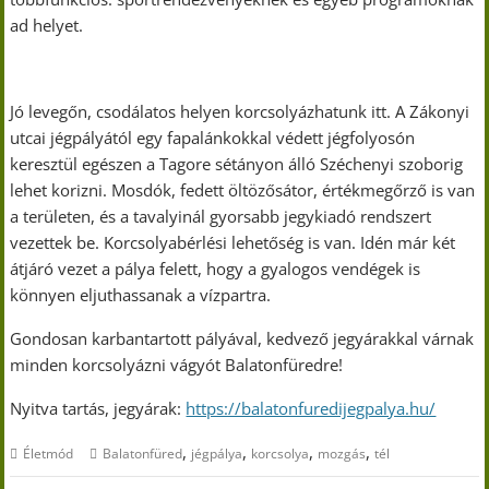
ad helyet.
Jó levegőn, csodálatos helyen korcsolyázhatunk itt. A Zákonyi
utcai jégpályától egy fapalánkokkal védett jégfolyosón
keresztül egészen a Tagore sétányon álló Széchenyi szoborig
lehet korizni. Mosdók, fedett öltözősátor, értékmegőrző is van
a területen, és a tavalyinál gyorsabb jegykiadó rendszert
vezettek be. Korcsolyabérlési lehetőség is van. Idén már két
átjáró vezet a pálya felett, hogy a gyalogos vendégek is
könnyen eljuthassanak a vízpartra.
Gondosan karbantartott pályával, kedvező jegyárakkal várnak
minden korcsolyázni vágyót Balatonfüredre!
Nyitva tartás, jegyárak:
https://balatonfuredijegpalya.hu/
,
,
,
,
Életmód
Balatonfüred
jégpálya
korcsolya
mozgás
tél