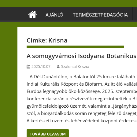
Skip
to
AJÁNLÓ
TERMÉSZETPEDAGÓGIA
content
Címke:
Krisna
A somogyvámosi Isodyana Botanikus
2025.10.07.
Szalontai Kriszta
A Dél-Dunántúlon, a Balatontól 25 km-re találhat
Indiai Kulturális Központ és Biofarm. Az itt élő vall
Európa legnagyobb öko-közössége. 2025. szeptember
konferencia során a résztvevők megtekinthették a Bi
gyümölcsfeldolgozó üzemét, valamint a „járgányházat
szól, a biogazdálkodás során rengeteg féle zöldség
A kertészeti üzem és tehénvédelmi központ érdekes
TOVÁBB OLVASOM