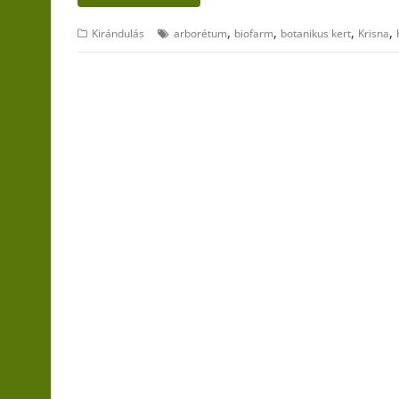
,
,
,
,
Kirándulás
arborétum
biofarm
botanikus kert
Krisna