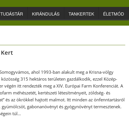
TUDÁSTÁR
KIRÁNDULÁS
TANKERTEK
ÉLETMÓD
 Kert
ó Somogyvámos, ahol 1993-ban alakult meg a Krisna-völgy
ási közösség 315 hektáros területen gazdálkodik, ezzel Közép-
 végén itt rendezték meg a XIV. Európai Farm Konferenciát. A
ofarm méhészetét, kertészeti létesítményeit, zöldség- és
” és az ökrökkel hajtott malmot. Itt minden az önfenntartásról
et, gyümölcsöt, gabonanövényt és gyógynövényt termesztenek.
ségein túl…