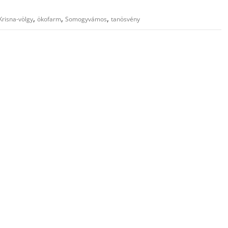
,
,
,
Krisna-völgy
ökofarm
Somogyvámos
tanösvény