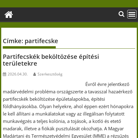
Skip
to
content
Címke:
partifecske
Partifecskék beköltözése építési
területekre
2026.04.30.
Szerkesztőség
Évről évre jelentkező
madárvédelmi probléma országszerte a tavasszal hazaérkező
partifecskék beköltözése épületalapokba, építési
földhányásokba. Olyan helyekre, ahol éppen ezért hónapokra
le kell állítani a munkálatokat vagy az illegálisan folytatott
munkavégzés a teljes kolónia, a tojások, a kotló és etető
madarak, illetve a fiókák pusztulását okozhatja. A Magyar
Madártani és Természetvédelmi Egyesület (MME) a rézsűzés