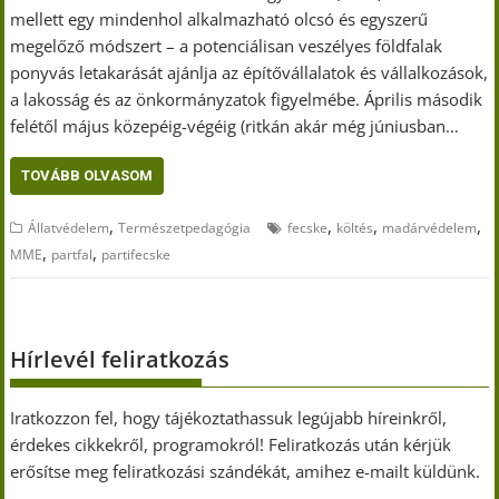
mellett egy mindenhol alkalmazható olcsó és egyszerű
megelőző módszert – a potenciálisan veszélyes földfalak
ponyvás letakarását ajánlja az építővállalatok és vállalkozások,
a lakosság és az önkormányzatok figyelmébe. Április második
felétől május közepéig-végéig (ritkán akár még júniusban…
TOVÁBB OLVASOM
,
,
,
,
Állatvédelem
Természetpedagógia
fecske
költés
madárvédelem
,
,
MME
partfal
partifecske
Hírlevél feliratkozás
Iratkozzon fel, hogy tájékoztathassuk legújabb híreinkről,
érdekes cikkekről, programokról! Feliratkozás után kérjük
erősítse meg feliratkozási szándékát, amihez e-mailt küldünk.