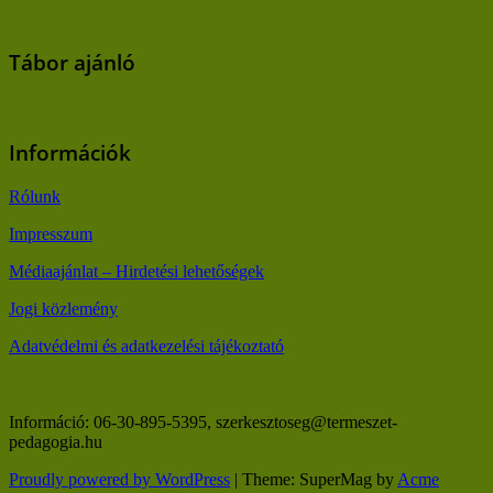
Tábor ajánló
Információk
Rólunk
Impresszum
Médiaajánlat – Hirdetési lehetőségek
Jogi közlemény
Adatvédelmi és adatkezelési tájékoztató
Információ: 06-30-895-5395, szerkesztoseg@termeszet-
pedagogia.hu
Proudly powered by WordPress
|
Theme: SuperMag by
Acme