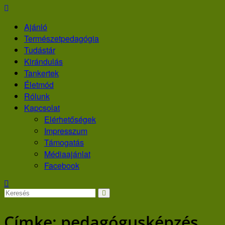
Skip
to
Ajánló
content
Természetpedagógia
Tudástár
Kirándulás
Tankertek
Életmód
Rólunk
Kapcsolat
Elérhetőségek
Impresszum
Támogatás
Médiaajánlat
Facebook
Címke:
pedagógusképzés