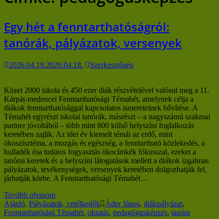
Egy hét a fenntarthatóságról:
tanórák, pályázatok, versenyek
2026.04.19.
2026.04.18.
Szerkesztőség
Közel 2000 iskola és 450 ezer diák részvételével valósul meg a 11.
Kárpát-medencei Fenntarthatósági Témahét, amelynek célja a
diákok fenntarthatósággal kapcsolatos ismereteinek bővítése. A
Témahét egyrészt iskolai tanórák, másrészt – a nagyszámú szakmai
partner jóvoltából – több mint 800 külső helyszíni foglalkozás
keretében zajlik. Az idei év kiemelt témái az erdő, mint
ökoszisztéma, a mozgás és egészség, a fenntartható közlekedés, a
hulladék ésa tudatos fogyasztás ökocímkék fókusszal, ezeket a
tanórai keretek és a helyszíni látogatások mellett a diákok izgalmas
pályázatok, tevékenységek, versenyek keretében dolgozhatják fel,
járhatják körbe. A Fenntarthatósági Témahét…
Tovább olvasom
Ajánló
,
Pályázatok, vetélkedők
Áder János
,
diákpályázat
,
Fenntarthatósági Témahét
,
oktatás
,
pedagógusképzés
,
tanóra