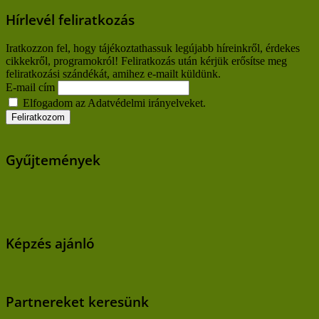
Hírlevél feliratkozás
Iratkozzon fel, hogy tájékoztathassuk legújabb híreinkről, érdekes
cikkekről, programokról! Feliratkozás után kérjük erősítse meg
feliratkozási szándékát, amihez e-mailt küldünk.
E-mail cím
Elfogadom az Adatvédelmi irányelveket.
Gyűjtemények
Képzés ajánló
Partnereket keresünk