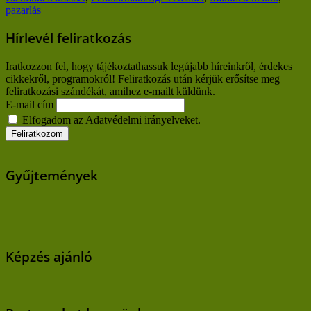
pazarlás
Hírlevél feliratkozás
Iratkozzon fel, hogy tájékoztathassuk legújabb híreinkről, érdekes
cikkekről, programokról! Feliratkozás után kérjük erősítse meg
feliratkozási szándékát, amihez e-mailt küldünk.
E-mail cím
Elfogadom az Adatvédelmi irányelveket.
Gyűjtemények
Képzés ajánló