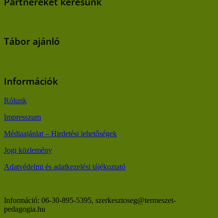
Partnereket keresünk
Tábor ajánló
Információk
Rólunk
Impresszum
Médiaajánlat – Hirdetési lehetőségek
Jogi közlemény
Adatvédelmi és adatkezelési tájékoztató
Információ: 06-30-895-5395, szerkesztoseg@termeszet-
pedagogia.hu