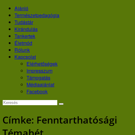
Skip
Ajánló
to
Természetpedagógia
content
Tudástár
Kirándulás
Tankertek
Életmód
Rólunk
Kapcsolat
Elérhetőségek
Impresszum
Támogatás
Médiaajánlat
Facebook
Címke:
Fenntarthatósági
Témahét