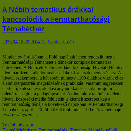
A Nébih tematikus órákkal
kapcsolódik a Fenntarthatósági
Témahéthez
2026.04.18.
2026.04.19.
Szerkesztőség
Minden év áprilisában, a Föld napjának hetén rendezik meg a
Fenntarthatósági Témahetet a témakör komplex bemutatása
érdekében. A Nemzeti Élelmiszerlánc-biztonsági Hivatal (Nébih)
idén már tizedik alkalommal csatlakozik a kezdeményezéshez. A
hivatal szakemberei a hét során mintegy 1100 diákhoz viszik el az
élelmiszerpazarlás megelőzésének praktikáit, valamint ingyenesen
elérhető, kulcsrakész oktatási anyagokkal és iskola program-
ötlettárral segítik a pedagógusokat. Az interaktív tanórák mellett a
hivatal közösségi média felületein is kiemelt szerepet kap a
fenntarthatóság témája a következő napokban. A Fenntarthatósági
Témahéten, április 20-24. között több mint 1100 diák vehet majd
részt országszerte a…
Tovább olvasom
Életmód
élelmiszer
,
Fenntarthatósági Témahét
,
Maradék nélkül
,