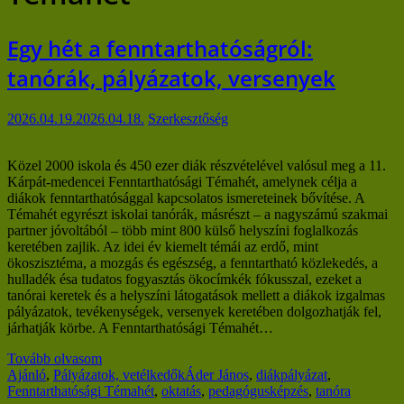
Egy hét a fenntarthatóságról:
tanórák, pályázatok, versenyek
2026.04.19.
2026.04.18.
Szerkesztőség
Közel 2000 iskola és 450 ezer diák részvételével valósul meg a 11.
Kárpát-medencei Fenntarthatósági Témahét, amelynek célja a
diákok fenntarthatósággal kapcsolatos ismereteinek bővítése. A
Témahét egyrészt iskolai tanórák, másrészt – a nagyszámú szakmai
partner jóvoltából – több mint 800 külső helyszíni foglalkozás
keretében zajlik. Az idei év kiemelt témái az erdő, mint
ökoszisztéma, a mozgás és egészség, a fenntartható közlekedés, a
hulladék ésa tudatos fogyasztás ökocímkék fókusszal, ezeket a
tanórai keretek és a helyszíni látogatások mellett a diákok izgalmas
pályázatok, tevékenységek, versenyek keretében dolgozhatják fel,
járhatják körbe. A Fenntarthatósági Témahét…
Tovább olvasom
Ajánló
,
Pályázatok, vetélkedők
Áder János
,
diákpályázat
,
Fenntarthatósági Témahét
,
oktatás
,
pedagógusképzés
,
tanóra