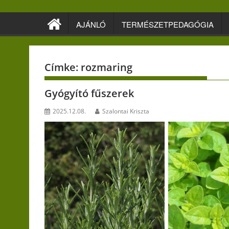
Skip
to
AJÁNLÓ
TERMÉSZETPEDAGÓGIA
content
Címke:
rozmaring
Gyógyító fűszerek
2025.12.08.
Szalontai Kriszta