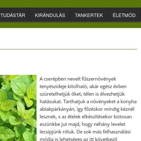
TUDÁSTÁR
KIRÁNDULÁS
TANKERTEK
ÉLETMÓD
A cserépben nevelt fűszernövények
tenyészideje kitolható, akár egész évben
szüretelhetjük őket, télen is élvezhetjük
hatásukat. Tarthatjuk a növényeket a konyha
ablakpárkányán, így főzéskor mindig kéznél
lesznek, s az ételek elkészítésekor biztosan
eszünkbe jut majd, hogy néhány levelet
lecsípjünk róluk. De sok más felhasználási
módja is lehetséges az itt következő