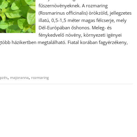
fűszernövényeknek. A rozmaring
(Rosmarinus officinalis) örökzöld, jellegzetes
illatú, 0,5-1,5 méter magas félcserje, mely
Dél-Európában őshonos. Meleg- és
fénykedvelő növény, környezeti igényei
gtöbb házikertben megtalálható. Fiatal korában fagyérzékeny,
,
,
pzés
majoranna
rozmaring