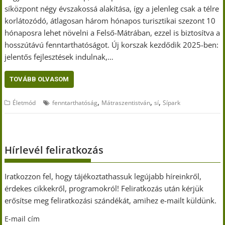
síközpont négy évszakossá alakítása, így a jelenleg csak a télre
korlátozódó, átlagosan három hónapos turisztikai szezont 10
hónaposra lehet növelni a Felső-Mátrában, ezzel is biztosítva a
hosszútávú fenntarthatóságot. Új korszak kezdődik 2025-ben:
jelentős fejlesztések indulnak,…
TOVÁBB OLVASOM
,
,
,
Életmód
fenntarthatóság
Mátraszentistván
sí
Sípark
Hírlevél feliratkozás
Iratkozzon fel, hogy tájékoztathassuk legújabb híreinkről,
érdekes cikkekről, programokról! Feliratkozás után kérjük
erősítse meg feliratkozási szándékát, amihez e-mailt küldünk.
E-mail cím