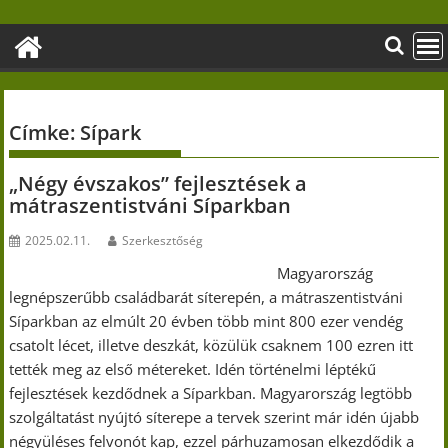
Skip
to
content
Címke:
Sípark
„Négy évszakos” fejlesztések a
mátraszentistváni Síparkban
2025.02.11.
Szerkesztőség
Magyarország
legnépszerűbb családbarát síterepén, a mátraszentistváni
Síparkban az elmúlt 20 évben több mint 800 ezer vendég
csatolt lécet, illetve deszkát, közülük csaknem 100 ezren itt
tették meg az első métereket. Idén történelmi léptékű
fejlesztések kezdődnek a Síparkban. Magyarország legtöbb
szolgáltatást nyújtó síterepe a tervek szerint már idén újabb
négyüléses felvonót kap, ezzel párhuzamosan elkezdődik a