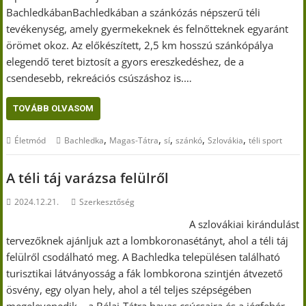
BachledkábanBachledkában a szánkózás népszerű téli
tevékenység, amely gyermekeknek és felnőtteknek egyaránt
örömet okoz. Az előkészített, 2,5 km hosszú szánkópálya
elegendő teret biztosít a gyors ereszkedéshez, de a
csendesebb, rekreációs csúszáshoz is.…
TOVÁBB OLVASOM
,
,
,
,
,
Életmód
Bachledka
Magas-Tátra
sí
szánkó
Szlovákia
téli sport
A téli táj varázsa felülről
2024.12.21.
Szerkesztőség
A szlovákiai kirándulást
tervezőknek ajánljuk azt a lombkoronasétányt, ahol a téli táj
felülről csodálható meg. A Bachledka településen található
turisztikai látványosság a fák lombkorona szintjén átvezető
ösvény, egy olyan hely, ahol a tél teljes szépségében
megelevenedik – a Bélai-Tátra havas csúcsaira és a jégfehér