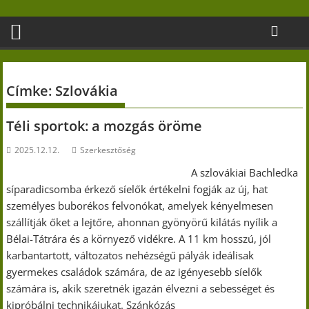
Skip
to
content
Címke:
Szlovákia
Téli sportok: a mozgás öröme
2025.12.12.
Szerkesztőség
A szlovákiai Bachledka
síparadicsomba érkező síelők értékelni fogják az új, hat
személyes buborékos felvonókat, amelyek kényelmesen
szállítják őket a lejtőre, ahonnan gyönyörű kilátás nyílik a
Bélai-Tátrára és a környező vidékre. A 11 km hosszú, jól
karbantartott, változatos nehézségű pályák ideálisak
gyermekes családok számára, de az igényesebb síelők
számára is, akik szeretnék igazán élvezni a sebességet és
kipróbálni technikájukat. Szánkózás