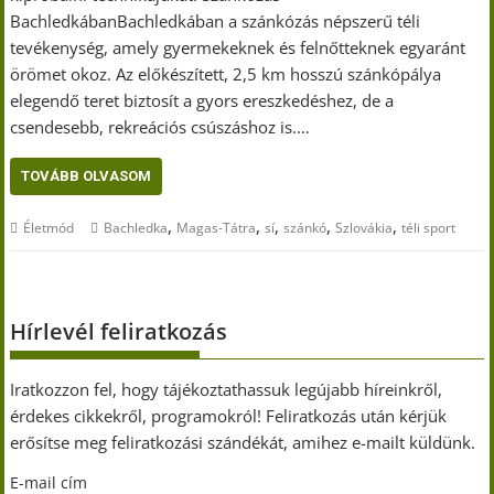
BachledkábanBachledkában a szánkózás népszerű téli
tevékenység, amely gyermekeknek és felnőtteknek egyaránt
örömet okoz. Az előkészített, 2,5 km hosszú szánkópálya
elegendő teret biztosít a gyors ereszkedéshez, de a
csendesebb, rekreációs csúszáshoz is.…
TOVÁBB OLVASOM
,
,
,
,
,
Életmód
Bachledka
Magas-Tátra
sí
szánkó
Szlovákia
téli sport
Hírlevél feliratkozás
Iratkozzon fel, hogy tájékoztathassuk legújabb híreinkről,
érdekes cikkekről, programokról! Feliratkozás után kérjük
erősítse meg feliratkozási szándékát, amihez e-mailt küldünk.
E-mail cím