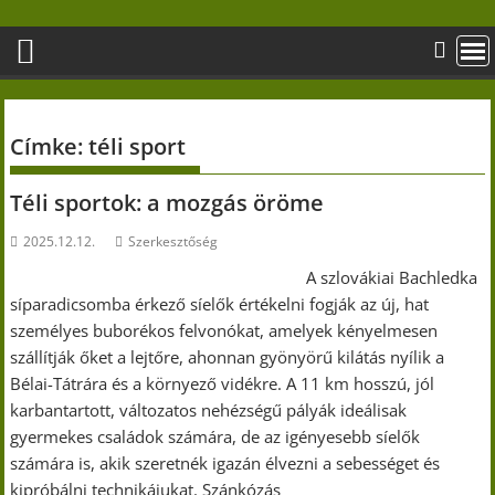
Skip
to
content
Címke:
téli sport
Téli sportok: a mozgás öröme
2025.12.12.
Szerkesztőség
A szlovákiai Bachledka
síparadicsomba érkező síelők értékelni fogják az új, hat
személyes buborékos felvonókat, amelyek kényelmesen
szállítják őket a lejtőre, ahonnan gyönyörű kilátás nyílik a
Bélai-Tátrára és a környező vidékre. A 11 km hosszú, jól
karbantartott, változatos nehézségű pályák ideálisak
gyermekes családok számára, de az igényesebb síelők
számára is, akik szeretnék igazán élvezni a sebességet és
kipróbálni technikájukat. Szánkózás