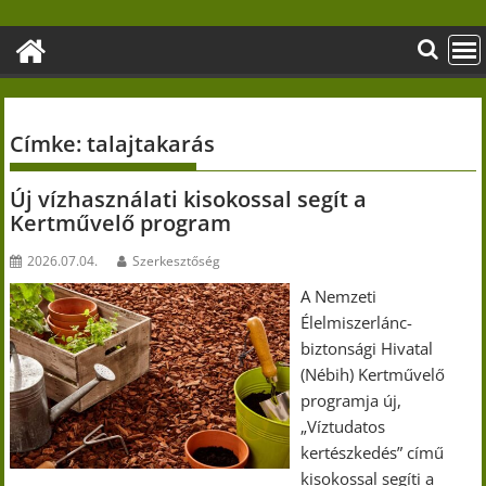
Skip
to
content
Címke:
talajtakarás
Új vízhasználati kisokossal segít a
Kertművelő program
2026.07.04.
Szerkesztőség
A Nemzeti
Élelmiszerlánc-
biztonsági Hivatal
(Nébih) Kertművelő
programja új,
„Víztudatos
kertészkedés” című
kisokossal segíti a