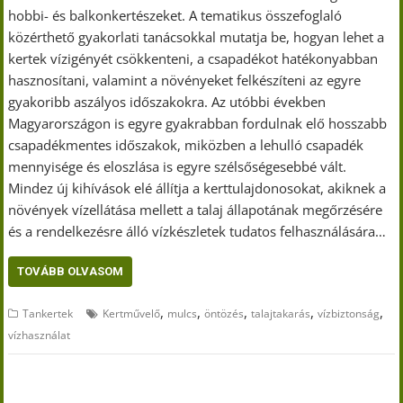
hobbi- és balkonkertészeket. A tematikus összefoglaló
közérthető gyakorlati tanácsokkal mutatja be, hogyan lehet a
kertek vízigényét csökkenteni, a csapadékot hatékonyabban
hasznosítani, valamint a növényeket felkészíteni az egyre
gyakoribb aszályos időszakokra. Az utóbbi években
Magyarországon is egyre gyakrabban fordulnak elő hosszabb
csapadékmentes időszakok, miközben a lehulló csapadék
mennyisége és eloszlása is egyre szélsőségesebbé vált.
Mindez új kihívások elé állítja a kerttulajdonosokat, akiknek a
növények vízellátása mellett a talaj állapotának megőrzésére
és a rendelkezésre álló vízkészletek tudatos felhasználására…
TOVÁBB OLVASOM
,
,
,
,
,
Tankertek
Kertművelő
mulcs
öntözés
talajtakarás
vízbiztonság
vízhasználat